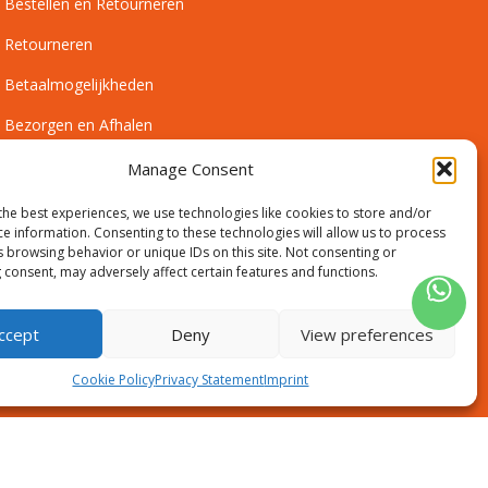
Bestellen en Retourneren
Retourneren
Betaalmogelijkheden
Bezorgen en Afhalen
Leveringsvoorwaarden
Manage Consent
Montagevoorwaarden
the best experiences, we use technologies like cookies to store and/or
ce information. Consenting to these technologies will allow us to process
Inmeetservice Voorwaarden
s browsing behavior or unique IDs on this site. Not consenting or
 consent, may adversely affect certain features and functions.
Outlet
ccept
Deny
View preferences
Cookie Policy
Privacy Statement
Imprint
Disclaimer
Algemene voorwaarden
Sitemap