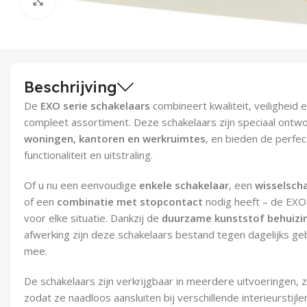
Klik om te vergroten
Beschrijving
De
EXO serie schakelaars
combineert kwaliteit, veiligheid
compleet assortiment. Deze schakelaars zijn speciaal ontwo
woningen, kantoren en werkruimtes
, en bieden de perfe
functionaliteit en uitstraling.
Of u nu een eenvoudige
enkele schakelaar
, een
wisselsch
of een
combinatie met stopcontact
nodig heeft – de EXO 
voor elke situatie. Dankzij de
duurzame kunststof behuizi
afwerking zijn deze schakelaars bestand tegen dagelijks ge
mee.
De schakelaars zijn verkrijgbaar in meerdere uitvoeringen, 
zodat ze naadloos aansluiten bij verschillende interieurstij