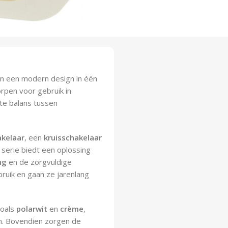
 en een modern design in één
rpen voor gebruik in
cte balans tussen
akelaar
, een
kruisschakelaar
serie biedt een oplossing
ng
en de zorgvuldige
bruik en gaan ze jarenlang
zoals
polarwit
en
crème
,
len. Bovendien zorgen de