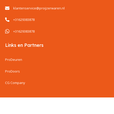
klantenservice@proijzerwaren.nl
+31629383878
+31629383878
Links en Partners
ProDeuren
ProDoors
CG Company
ProIjzerwaren all rights reserved
ProIjzerwaren 2018-2025