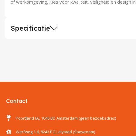
of werkomgeving. Kies voor kwaliteit, veiligheid en design in
Specificatie
Contact
Poortland 66, 1046 BD Amsterdam (geen bezoekadres)
Werfweg 1-6, 8243 PG Lelystad (Showroom)