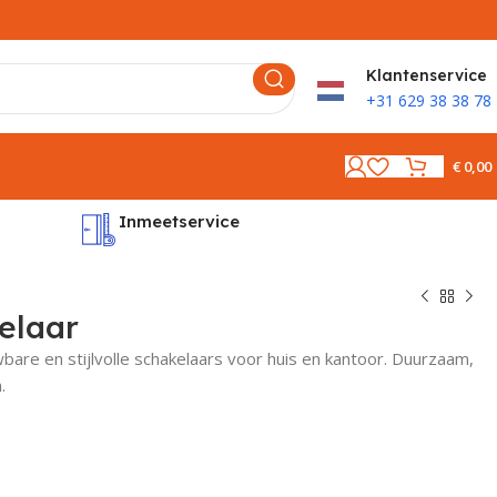
K
lantenservice
+31 629 38 38 78
€
0,00
Inmeetservice
Montages
elaar
are en stijlvolle schakelaars voor huis en kantoor. Duurzaam,
.