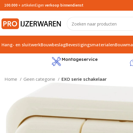
100.000
+ artikelen
Eigen
verkoop binnendienst
Hang- en sluitwerk
Bouwbeslag
Bevestigingsmaterialen
Bouwmat
service
Montageservice
Home
Geen categorie
EXO serie schakelaar