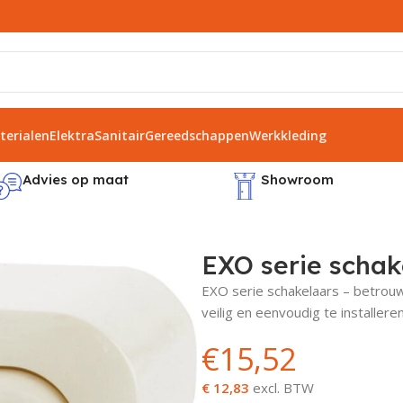
erialen
Elektra
Sanitair
Gereedschappen
Werkkleding
Advies op maat
Showroom
EXO serie schak
EXO serie schakelaars – betrouwb
veilig en eenvoudig te installeren
€
15,52
€ 12,83
excl. BTW