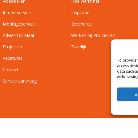
Videobellen
Hoe werkt het
Inmeetservice
Inspiratie
Montageservice
Brochures
Advies Op Maat
Werken bij ProDeuren
Projecten
Zakelijk
Vacatures
To provide 
access devi
Contact
data such a
withdrawing
Service aanvraag
A
Privacyverklaring