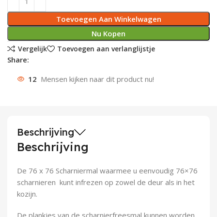
Deurknoppen
Installatiebuizen
Smeergereedschap
Bouwradio's
Accu boormachine
Combinat
Boormach
Toevoegen Aan Winkelwagen
Nu Kopen
Deurkloppers
Inbouwdozen
Pendrijvers & Drevels
Boormachines
Accu boorhamers
Buigtang
Boorkopp
Vergelijk
Toevoegen aan verlanglijstje
Share:
Deurbellen
Contactstoppen
Bitjes
Boorhamers
Borgveer
12
Mensen kijken naar dit product nu!
Bouwheater
Beitels
Betonmolens
Blindklin
Batterijen
Wringijzers
Beschrijving
Aardlekbeveiliging
Steenknippers
Beschrijving
Aardingsmateriaal
Purpistolen
De 76 x 76 Scharniermal waarmee u eenvoudig 76×76
Montagegereedschap
scharnieren kunt infrezen op zowel de deur als in het
kozijn.
Lasgereedschap
De plankjes van de scharnierfreesmal kunnen worden