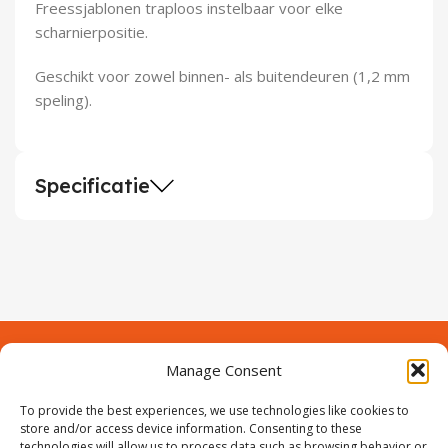
Freessjablonen traploos instelbaar voor elke
scharnierpositie.
Geschikt voor zowel binnen- als buitendeuren (1,2 mm
speling).
Specificatie
Manage Consent
Contact
Over Prodeuren
Informaties
To provide the best experiences, we use technologies like cookies to
Klantenservice
store and/or access device information. Consenting to these
technologies will allow us to process data such as browsing behavior or