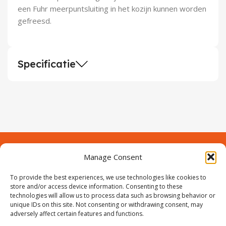
een Fuhr meerpuntsluiting in het kozijn kunnen worden
gefreesd.
Specificatie
Manage Consent
Contact
Over Prodeuren
Informaties
To provide the best experiences, we use technologies like cookies to
Klantenservice
store and/or access device information. Consenting to these
technologies will allow us to process data such as browsing behavior or
Volg ons
unique IDs on this site. Not consenting or withdrawing consent, may
adversely affect certain features and functions.