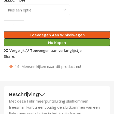
SELECTION
Deurknoppen
Installatiebuizen
Smeergereedschap
Bouwradio's
Accu boormachine
Combinat
Boormach
Deurkloppers
Inbouwdozen
Pendrijvers & Drevels
Boormachines
Accu boorhamers
Buigtang
Boorkopp
Deurbellen
Contactstoppen
Bitjes
Boorhamers
Borgveer
Toevoegen Aan Winkelwagen
Nu Kopen
Bouwheater
Beitels
Betonmolens
Blindklin
Vergelijk
Toevoegen aan verlanglijstje
Share:
Batterijen
Wringijzers
14
Mensen kijken naar dit product nu!
Aardlekbeveiliging
Steenknippers
Aardingsmateriaal
Purpistolen
Beschrijving
Montagegereedschap
Met deze Fuhr meerpuntsluiting sluitkommen
Lasgereedschap
freesmal, kunt u eenvoudig de sluitkommen van een
Fuhr meerpuntsluiting in het kozijn frezen.