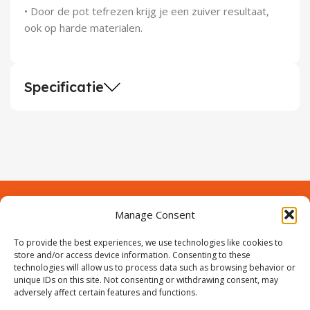
• Door de pot tefrezen krijg je een zuiver resultaat,
ook op harde materialen.
Specificatie
Manage Consent
Contact
Over Prodeuren
Informaties
To provide the best experiences, we use technologies like cookies to
Klantenservice
store and/or access device information. Consenting to these
technologies will allow us to process data such as browsing behavior or
Volg ons
unique IDs on this site. Not consenting or withdrawing consent, may
adversely affect certain features and functions.