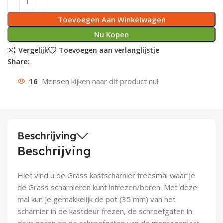
Deurknoppen
Installatiebuizen
Smeergereedschap
Bouwradio's
Accu boormachine
Combinat
Boormach
Toevoegen Aan Winkelwagen
Nu Kopen
Deurkloppers
Inbouwdozen
Pendrijvers & Drevels
Boormachines
Accu boorhamers
Buigtang
Boorkopp
Vergelijk
Toevoegen aan verlanglijstje
Share:
Deurbellen
Contactstoppen
Bitjes
Boorhamers
Borgveer
16
Mensen kijken naar dit product nu!
Bouwheater
Beitels
Betonmolens
Blindklin
Batterijen
Wringijzers
Beschrijving
Aardlekbeveiliging
Steenknippers
Beschrijving
Aardingsmateriaal
Purpistolen
Hier vind u de Grass kastscharnier freesmal waar je
Montagegereedschap
de Grass scharnieren kunt infrezen/boren. Met deze
mal kun je gemakkelijk de pot (35 mm) van het
Lasgereedschap
scharnier in de kastdeur frezen, de schroefgaten in
deur boren en de schroefgaten van de montageplaat