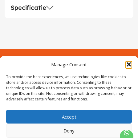
Specificatie
Manage Consent
Contact
Over Prodeuren
Informaties
To provide the best experiences, we use technologies like cookies to
Klantenservice
store and/or access device information. Consenting to these
technologies will allow us to process data such as browsing behavior or
Volg ons
unique IDs on this site. Not consenting or withdrawing consent, may
adversely affect certain features and functions.
Accept
ProIjzerwaren all rights reserved
ProIjzerwaren 2018-2025
Deny
Privacyverklaring
Disclaimer
Algemene voorwaarden