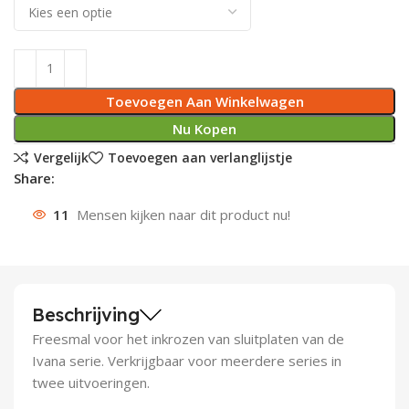
Deurknoppen
Installatiebuizen
Smeergereedschap
Bouwradio's
Accu boormachine
Combinat
Boormach
Deurkloppers
Inbouwdozen
Pendrijvers & Drevels
Boormachines
Accu boorhamers
Buigtang
Boorkopp
Toevoegen Aan Winkelwagen
Deurbellen
Contactstoppen
Bitjes
Boorhamers
Borgveer
Nu Kopen
Vergelijk
Toevoegen aan verlanglijstje
Bouwheater
Beitels
Betonmolens
Blindklin
Share:
Batterijen
Wringijzers
11
Mensen kijken naar dit product nu!
Aardlekbeveiliging
Steenknippers
Aardingsmateriaal
Purpistolen
Beschrijving
Montagegereedschap
Freesmal voor het inkrozen van sluitplaten van de
Ivana serie. Verkrijgbaar voor meerdere series in
Lasgereedschap
twee uitvoeringen.