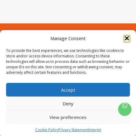
Manage Consent
Contact
Over Prodeuren
Informaties
To provide the best experiences, we use technologies like cookies to
Klantenservice
store and/or access device information. Consenting to these
technologies will allow us to process data such as browsing behavior or
Volg ons
unique IDs on this site. Not consenting or withdrawing consent, may
adversely affect certain features and functions.
Accept
ProIjzerwaren all rights reserved
ProIjzerwaren 2018-2025
Deny
Privacyverklaring
Disclaimer
Algemene voorwaarden
Sitemap
View preferences
0
Cookie Policy
Privacy Statement
Imprint
Wishlist
Winkelwagen