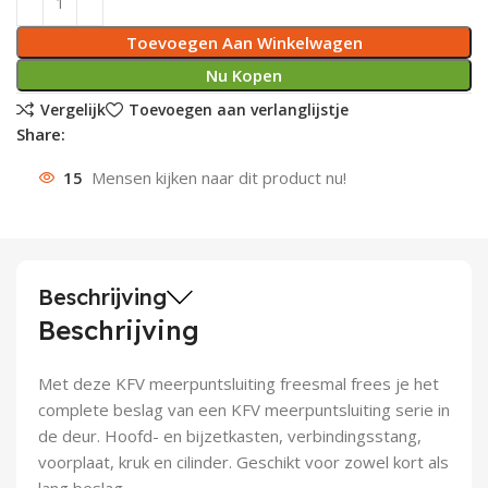
Deurknoppen
Installatiebuizen
Smeergereedschap
Bouwradio's
Accu boormachine
Combinat
Boormach
Toevoegen Aan Winkelwagen
Nu Kopen
Deurkloppers
Inbouwdozen
Pendrijvers & Drevels
Boormachines
Accu boorhamers
Buigtang
Boorkopp
Vergelijk
Toevoegen aan verlanglijstje
Share:
Deurbellen
Contactstoppen
Bitjes
Boorhamers
Borgveer
15
Mensen kijken naar dit product nu!
Bouwheater
Beitels
Betonmolens
Blindklin
Batterijen
Wringijzers
Beschrijving
Aardlekbeveiliging
Steenknippers
Beschrijving
Aardingsmateriaal
Purpistolen
Met deze KFV meerpuntsluiting freesmal frees je het
Montagegereedschap
complete beslag van een KFV meerpuntsluiting serie in
de deur. Hoofd- en bijzetkasten, verbindingsstang,
Lasgereedschap
voorplaat, kruk en cilinder. Geschikt voor zowel kort als
lang beslag.