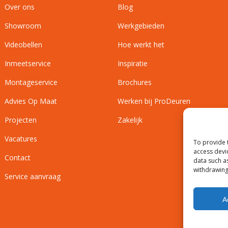
Over ons
Blog
Showroom
Werkgebieden
Videobellen
Hoe werkt het
Inmeetservice
Inspiratie
Montageservice
Brochures
Advies Op Maat
Werken bij ProDeuren
Projecten
Zakelijk
Vacatures
To provide 
access devi
Contact
data such a
withdrawing
Service aanvraag
A