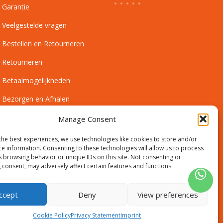
Garantie
Veelgestelde vragen
Bestellen en Retourneren
Retourneren
Betaalmogelijkheden
Bezorgen en Afhalen
Leveringsvoorwaarden
Manage Consent
Montagevoorwaarden
the best experiences, we use technologies like cookies to store and/or
ce information. Consenting to these technologies will allow us to process
Inmeetservice Voorwaarden
s browsing behavior or unique IDs on this site. Not consenting or
 consent, may adversely affect certain features and functions.
Outlet
ccept
Deny
View preferences
Cookie Policy
Privacy Statement
Imprint