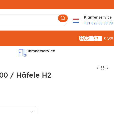
K
lantenservice
+31 629 38 38 78
€
0,00
Inmeetservice
Montages
00 / Häfele H2