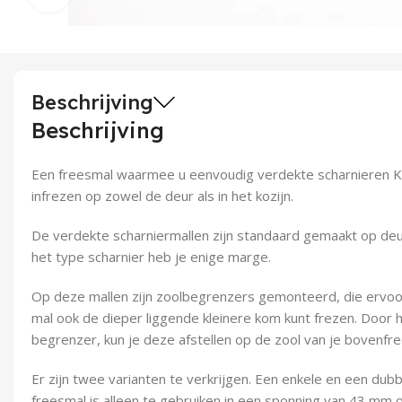
Beschrijving
Beschrijving
Een freesmal waarmee u eenvoudig verdekte scharnieren K
infrezen op zowel de deur als in het kozijn.
De verdekte scharniermallen zijn standaard gemaakt op deu
het type scharnier heb je enige marge.
Op deze mallen zijn zoolbegrenzers gemonteerd, die ervoo
mal ook de dieper liggende kleinere kom kunt frezen. Door h
begrenzer, kun je deze afstellen op de zool van je bovenfre
Er zijn twee varianten te verkrijgen. Een enkele en een dub
freesmal is alleen te gebruiken in een sponning van 43 mm of