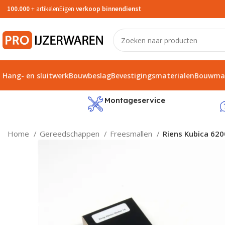
100.000
+ artikelen
Eigen
verkoop binnendienst
Hang- en sluitwerk
Bouwbeslag
Bevestigingsmaterialen
Bouwmat
service
Montageservice
Home
Gereedschappen
Freesmallen
Riens Kubica 620