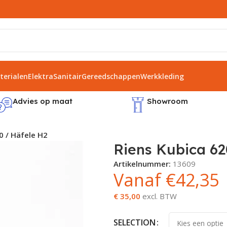
erialen
Elektra
Sanitair
Gereedschappen
Werkkleding
Advies op maat
Showroom
0 / Häfele H2
Riens Kubica 62
Artikelnummer:
13609
Vanaf
€
42,35
€ 35,00
excl. BTW
SELECTION