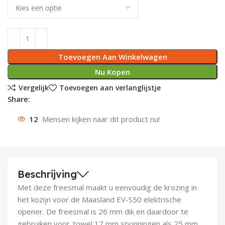
Deurknoppen
Installatiebuizen
Smeergereedschap
Bouwradio's
Accu boormachine
Combinat
Boormach
Deurkloppers
Inbouwdozen
Pendrijvers & Drevels
Boormachines
Accu boorhamers
Buigtang
Boorkopp
Toevoegen Aan Winkelwagen
Deurbellen
Contactstoppen
Bitjes
Boorhamers
Borgveer
Nu Kopen
Vergelijk
Toevoegen aan verlanglijstje
Bouwheater
Beitels
Betonmolens
Blindklin
Share:
Batterijen
Wringijzers
12
Mensen kijken naar dit product nu!
Aardlekbeveiliging
Steenknippers
Aardingsmateriaal
Purpistolen
Beschrijving
Montagegereedschap
Met deze freesmal maakt u eenvoudig de krozing in
het kozijn voor de Maasland EV-S50 elektrische
Lasgereedschap
opener. De freesmal is 26 mm dik en daardoor te
gebruiken voor zowel 17 mm sponningen als 25 mm