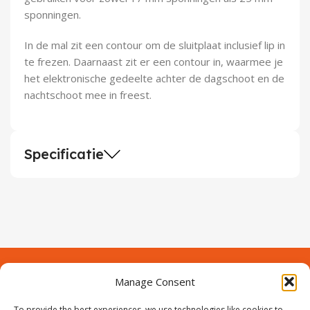
Demontagegereedschap
sponningen.
Buigveren & trekveren
In de mal zit een contour om de sluitplaat inclusief lip in
te frezen. Daarnaast zit er een contour in, waarmee je
het elektronische gedeelte achter de dagschoot en de
nachtschoot mee in freest.
Specificatie
Manage Consent
Contact
Over Prodeuren
To provide the best experiences, we use technologies like cookies to