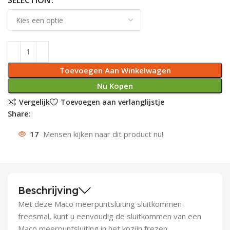
SELECTION
Deurknoppen
Installatiebuizen
Smeergereedschap
Bouwradio's
Accu boormachine
Combinat
Boormach
Deurkloppers
Inbouwdozen
Pendrijvers & Drevels
Boormachines
Accu boorhamers
Buigtang
Boorkopp
Deurbellen
Contactstoppen
Bitjes
Boorhamers
Borgveer
Toevoegen Aan Winkelwagen
Nu Kopen
Bouwheater
Beitels
Betonmolens
Blindklin
Vergelijk
Toevoegen aan verlanglijstje
Share:
Batterijen
Wringijzers
17
Mensen kijken naar dit product nu!
Aardlekbeveiliging
Steenknippers
Aardingsmateriaal
Purpistolen
Beschrijving
Montagegereedschap
Met deze Maco meerpuntsluiting sluitkommen
Lasgereedschap
freesmal, kunt u eenvoudig de sluitkommen van een
Maco meerpuntsluiting in het kozijn frezen.