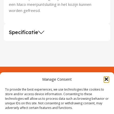
een Maco meerpuntsluiting in het kozijn kunnen
worden gefreesd.
Specificatie
Manage Consent
Contact
Over Prodeuren
Informaties
To provide the best experiences, we use technologies like cookies to
Klantenservice
store and/or access device information. Consenting to these
technologies will allow us to process data such as browsing behavior or
Volg ons
unique IDs on this site. Not consenting or withdrawing consent, may
adversely affect certain features and functions.