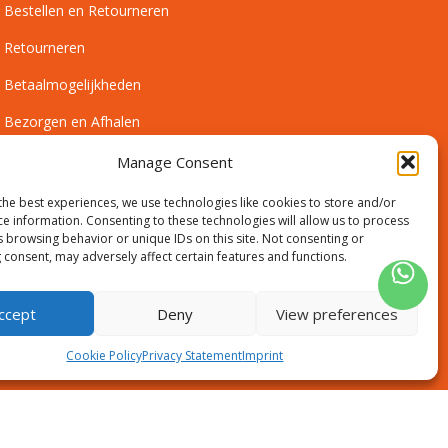
Bestellen en Retourneren
Retourneren
Betaalmogelijkheden
Bezorgen en Afhalen
Leveringsvoorwaarden
Manage Consent
Montagevoorwaarden
the best experiences, we use technologies like cookies to store and/or
ce information. Consenting to these technologies will allow us to process
Inmeetservice Voorwaarden
s browsing behavior or unique IDs on this site. Not consenting or
 consent, may adversely affect certain features and functions.
Outlet
ccept
Deny
View preferences
Cookie Policy
Privacy Statement
Imprint
Disclaimer
Algemene voorwaarden
Sitemap