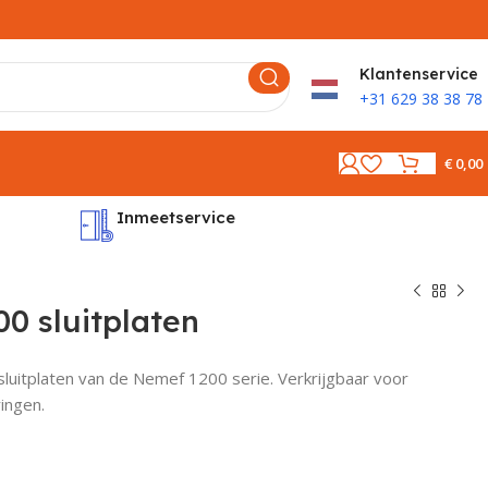
K
lantenservice
+31 629 38 38 78
€
0,00
Inmeetservice
Montages
0 sluitplaten
sluitplaten van de Nemef 1200 serie. Verkrijgbaar voor
ingen.