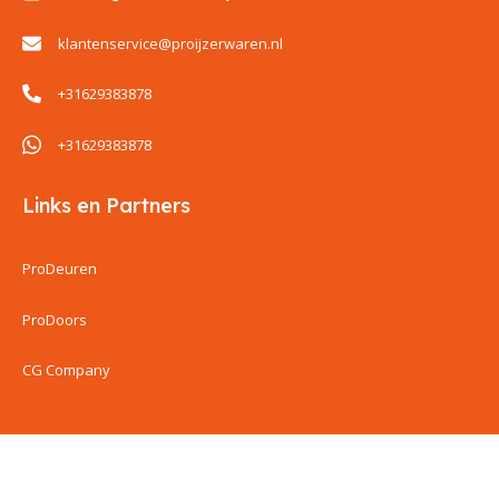
klantenservice@proijzerwaren.nl
+31629383878
+31629383878
Links en Partners
ProDeuren
ProDoors
CG Company
ProIjzerwaren all rights reserved
ProIjzerwaren 2018-2025