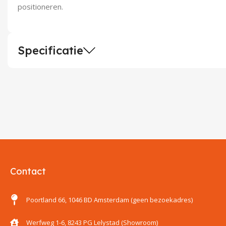
positioneren.
Specificatie
Contact
Poortland 66, 1046 BD Amsterdam (geen bezoekadres)
Werfweg 1-6, 8243 PG Lelystad (Showroom)