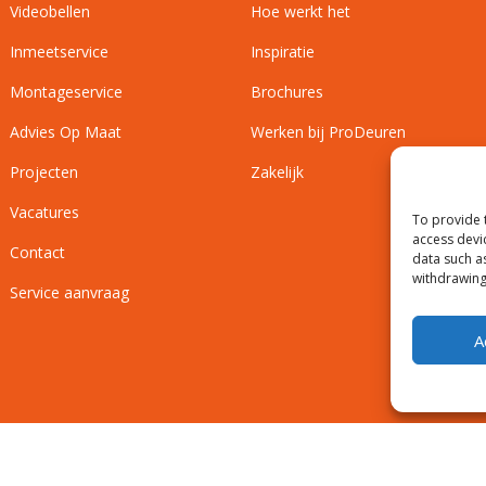
Videobellen
Hoe werkt het
Inmeetservice
Inspiratie
Montageservice
Brochures
Advies Op Maat
Werken bij ProDeuren
Projecten
Zakelijk
Vacatures
To provide 
access devi
Contact
data such a
withdrawing
Service aanvraag
A
Privacyverklaring