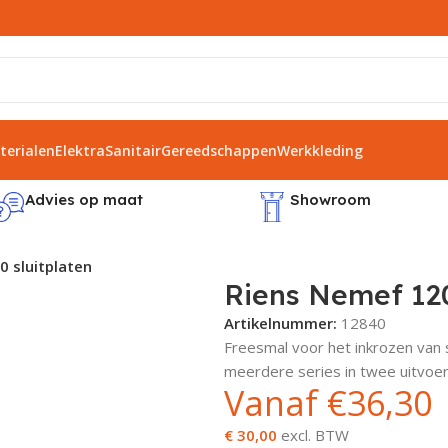
erialen
Elektra
Sanitair
Gereedschappen
Werkkleding
Advies op maat
Showroom
 sluitplaten
Riens Nemef 120
Artikelnummer:
12840
Freesmal voor het inkrozen van 
meerdere series in twee uitvoer
Vanaf
€
36,30
€ 30,00
excl. BTW