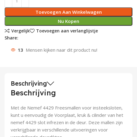
Deurknoppen
Installatiebuizen
Smeergereedschap
Bouwradio's
Accu boormachine
Combinat
Boormach
Toevoegen Aan Winkelwagen
Nu Kopen
Deurkloppers
Inbouwdozen
Pendrijvers & Drevels
Boormachines
Accu boorhamers
Buigtang
Boorkopp
Vergelijk
Toevoegen aan verlanglijstje
Share:
Deurbellen
Contactstoppen
Bitjes
Boorhamers
Borgveer
13
Mensen kijken naar dit product nu!
Bouwheater
Beitels
Betonmolens
Blindklin
Batterijen
Wringijzers
Beschrijving
Aardlekbeveiliging
Steenknippers
Beschrijving
Aardingsmateriaal
Purpistolen
Met de Nemef 4429 Freesmallen voor insteeksloten,
Montagegereedschap
kunt u eenvoudig de Voorplaat, kruk & cilinder van het
nemef 4429 slot infrezen in de deur. Deze mallen zijn
Lasgereedschap
verkrijgbaar in verschillende uitvoeringen voor
verschillende deurdiktes.