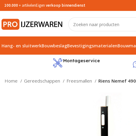
100.000
+ artikelen
Eigen
verkoop binnendienst
Hang- en sluitwerk
Bouwbeslag
Bevestigingsmaterialen
Bouwmat
service
Montageservice
Home
Gereedschappen
Freesmallen
Riens Nemef 490