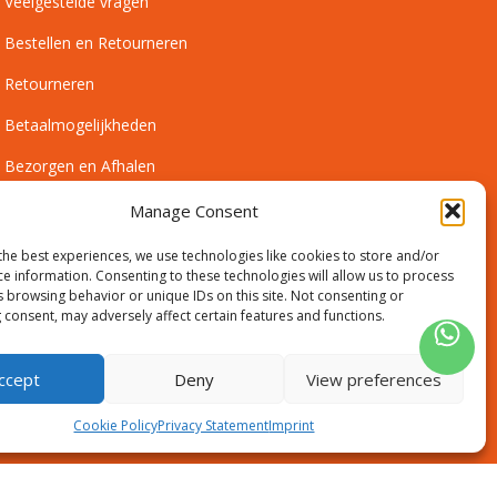
Veelgestelde vragen
Bestellen en Retourneren
Retourneren
Betaalmogelijkheden
Bezorgen en Afhalen
Leveringsvoorwaarden
Manage Consent
Montagevoorwaarden
the best experiences, we use technologies like cookies to store and/or
ce information. Consenting to these technologies will allow us to process
Inmeetservice Voorwaarden
s browsing behavior or unique IDs on this site. Not consenting or
 consent, may adversely affect certain features and functions.
Outlet
ccept
Deny
View preferences
Cookie Policy
Privacy Statement
Imprint