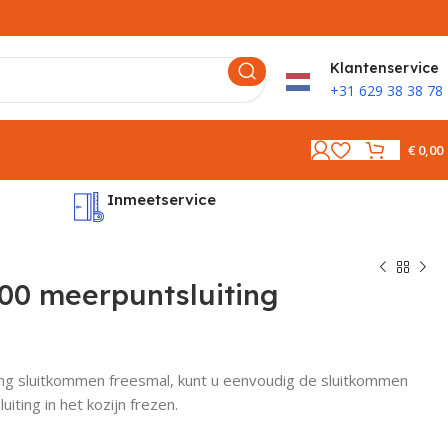
K
lantenservice
+31 629 38 38 78
€
0,00
Inmeetservice
Montages
00 meerpuntsluiting
g sluitkommen freesmal, kunt u eenvoudig de sluitkommen
ting in het kozijn frezen.