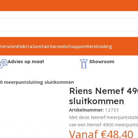
erialen
Elektra
Sanitair
Gereedschappen
Werkkleding
Advies op maat
Showroom
0 meerpuntsluiting sluitkommen
Riens Nemef 49
sluitkommen
Artikelnummer:
12733
Met deze Nemef meerpuntsluitin
van een Nemef 4900 meerpuntslui
Vanaf
€
48,40