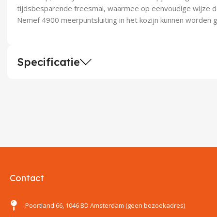
tijdsbesparende freesmal, waarmee op eenvoudige wijze d
Nemef 4900 meerpuntsluiting in het kozijn kunnen worden 
Specificatie
Contact
Poortland 66, 1046 BD Amsterdam (geen bezoekadres)