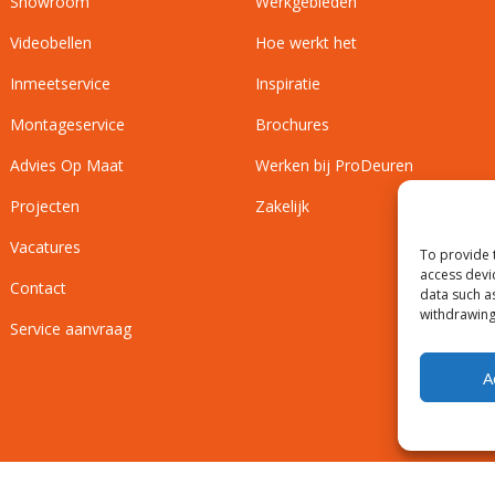
Showroom
Werkgebieden
Videobellen
Hoe werkt het
Inmeetservice
Inspiratie
Montageservice
Brochures
Advies Op Maat
Werken bij ProDeuren
Projecten
Zakelijk
Vacatures
To provide 
access devi
Contact
data such a
withdrawing
Service aanvraag
A