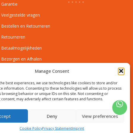
Garantie
Veelgestelde vragen
Bestellen en Retourneren
Retourneren
Betaalmogelijkheden
Bezorgen en Afhalen
Leveringsvoorwaarden
Manage Consent
Montagevoorwaarden
the best experiences, we use technologies like cookies to store and/or
ce information. Consenting to these technologies will allow us to process
Inmeetservice Voorwaarden
s browsing behavior or unique IDs on this site. Not consenting or
 consent, may adversely affect certain features and functions.
Outlet
ccept
Deny
View preferences
Cookie Policy
Privacy Statement
Imprint