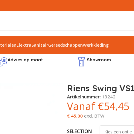
erialen
Elektra
Sanitair
Gereedschappen
Werkkleding
Advies op maat
Showroom
9
Riens Swing VS
Artikelnummer:
13242
Vanaf
€
54,45
€ 45,00
excl. BTW
SELECTION