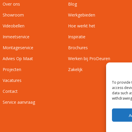
Over ons
Blog
Showroom
Werkgebieden
Videobellen
Hoe werkt het
Inmeetservice
Inspiratie
Montageservice
Brochures
Advies Op Maat
Werken bij ProDeuren
Projecten
Zakelijk
Vacatures
To provide 
access devi
Contact
data such a
withdrawing
Service aanvraag
A