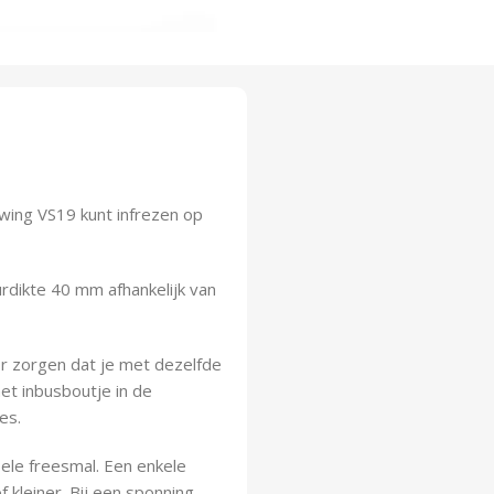
ing VS19 kunt infrezen op
rdikte 40 mm afhankelijk van
r zorgen dat je met dezelfde
et inbusboutje in de
es.
bele freesmal. Een enkele
 kleiner. Bij een sponning