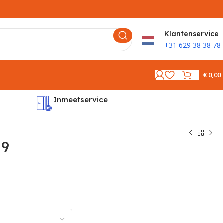
K
lantenservice
+31 629 38 38 78
€
0,00
Inmeetservice
Montages
19