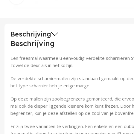
Beschrijving
Beschrijving
Een freesmal waarmee u eenvoudig verdekte scharnieren Sw
zowel de deur als in het kozijn.
De verdekte scharniermallen zijn standaard gemaakt op deu
het type scharnier heb je enige marge.
Op deze mallen zijn zoolbegrenzers gemonteerd, die ervoo
mal ook de dieper liggende kleinere kom kunt frezen. Door h
begrenzer, kun je deze afstellen op de zool van je bovenfre
Er zijn twee varianten te verkrijgen. Een enkele en een dub
freesmal is alleen te gebruiken in een sponning van 43 mm of