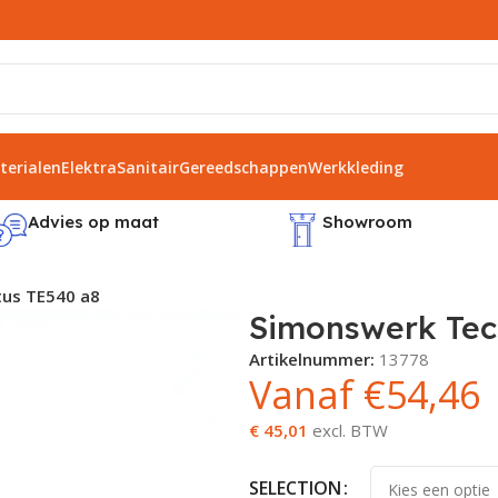
erialen
Elektra
Sanitair
Gereedschappen
Werkkleding
Advies op maat
Showroom
us TE540 a8
Simonswerk Tec
Artikelnummer:
13778
Vanaf
€
54,46
€ 45,01
excl. BTW
SELECTION