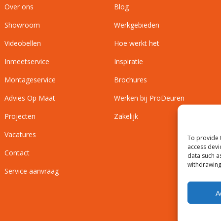
Over ons
Blog
Showroom
Werkgebieden
Videobellen
Hoe werkt het
Inmeetservice
Inspiratie
Montageservice
Brochures
Advies Op Maat
Werken bij ProDeuren
Projecten
Zakelijk
Vacatures
To provide 
access devi
Contact
data such a
withdrawing
Service aanvraag
A