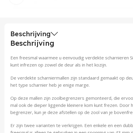
Beschrijving
Beschrijving
Een freesmal waarmee u eenvoudig verdekte scharnieren 
kunt infrezen op zowel de deur als in het kozijn.
De verdekte scharniermallen zijn standaard gemaakt op deu
het type scharnier heb je enige marge.
Op deze mallen zijn zoolbegrenzers gemonteerd, die ervoo
mal ook de dieper liggende kleinere kom kunt frezen. Door h
begrenzer, kun je deze afstellen op de zool van je bovenfre
Er zijn twee varianten te verkrijgen. Een enkele en een dub
freesmal is alleen te gebruiken in een sponning van 43 mm of