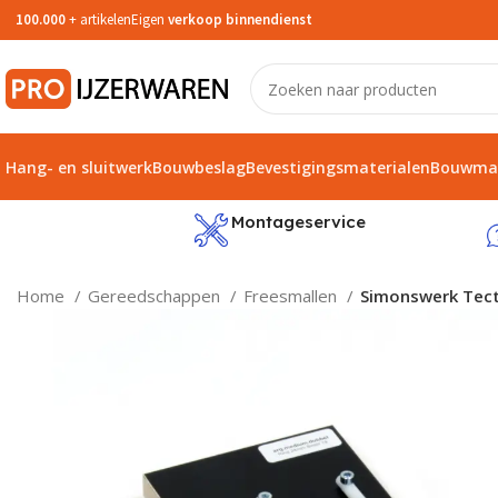
100.000
+ artikelen
Eigen
verkoop binnendienst
Hang- en sluitwerk
Bouwbeslag
Bevestigingsmaterialen
Bouwmat
service
Montageservice
Home
Gereedschappen
Freesmallen
Simonswerk Tect