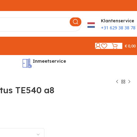
K
lantenservice
+31 629 38 38 78
€
0,00
Inmeetservice
Montages
tus TE540 a8