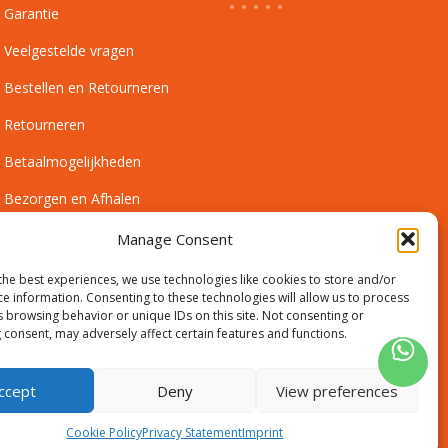
Garantie
Veelgestelde vragen
Bestellen en Retourneren
Retourneren
Betaalmogelijkheden
Bezorgen en Afhalen
Leveringsvoorwaarden
Manage Consent
Montagevoorwaarden
the best experiences, we use technologies like cookies to store and/or
ce information. Consenting to these technologies will allow us to process
Inmeetservice Voorwaarden
s browsing behavior or unique IDs on this site. Not consenting or
 consent, may adversely affect certain features and functions.
Outlet
ccept
Deny
View preferences
Cookie Policy
Privacy Statement
Imprint