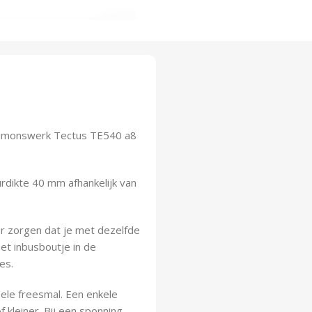
Simonswerk Tectus TE540 a8
rdikte 40 mm afhankelijk van
r zorgen dat je met dezelfde
et inbusboutje in de
es.
bele freesmal. Een enkele
 kleiner. Bij een sponning