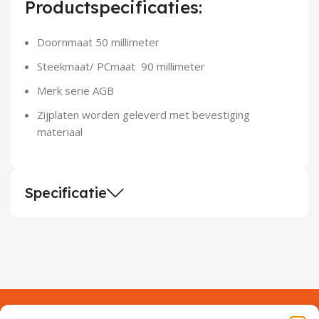
Productspecificaties:
Demontagegereedschap
Doornmaat 50 millimeter
Buigveren & trekveren
Steekmaat/ PCmaat 90 millimeter
Merk serie AGB
Zijplaten worden geleverd met bevestiging
materiaal
Specificatie