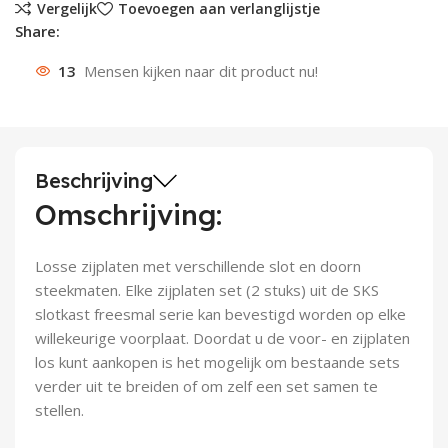
Vergelijk
Toevoegen aan verlanglijstje
Share:
Deurknoppen
Installatiebuizen
Smeergereedschap
Bouwradio's
Accu boormachine
Combinat
Boormach
13
Mensen kijken naar dit product nu!
Deurkloppers
Inbouwdozen
Pendrijvers & Drevels
Boormachines
Accu boorhamers
Buigtang
Boorkopp
Deurbellen
Contactstoppen
Bitjes
Boorhamers
Borgveer
Bouwheater
Beitels
Betonmolens
Blindklin
Beschrijving
Omschrijving:
Batterijen
Wringijzers
Losse zijplaten met verschillende slot en doorn
Aardlekbeveiliging
Steenknippers
steekmaten. Elke zijplaten set (2 stuks) uit de SKS
slotkast freesmal serie kan bevestigd worden op elke
Aardingsmateriaal
Purpistolen
willekeurige voorplaat. Doordat u de voor- en zijplaten
los kunt aankopen is het mogelijk om bestaande sets
Montagegereedschap
verder uit te breiden of om zelf een set samen te
stellen.
Lasgereedschap