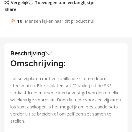
Vergelijk
Toevoegen aan verlanglijstje
Share:
Deurknoppen
Installatiebuizen
Smeergereedschap
Bouwradio's
Accu boormachine
Combinat
Boormach
10
Mensen kijken naar dit product nu!
Deurkloppers
Inbouwdozen
Pendrijvers & Drevels
Boormachines
Accu boorhamers
Buigtang
Boorkopp
Deurbellen
Contactstoppen
Bitjes
Boorhamers
Borgveer
Bouwheater
Beitels
Betonmolens
Blindklin
Beschrijving
Omschrijving:
Batterijen
Wringijzers
Losse zijplaten met verschillende slot en doorn
Aardlekbeveiliging
Steenknippers
steekmaten. Elke zijplaten set (2 stuks) uit de SKS
slotkast freesmal serie kan bevestigd worden op elke
Aardingsmateriaal
Purpistolen
willekeurige voorplaat. Doordat u de voor- en zijplaten
los kunt aankopen is het mogelijk om bestaande sets
Montagegereedschap
verder uit te breiden of om zelf een set samen te
stellen.
Lasgereedschap