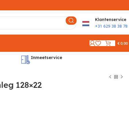
K
lantenservice
+31 629 38 38 78
€
0,00
Inmeetservice
Montages
leg 128×22