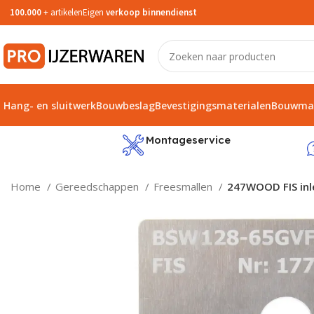
100.000
+ artikelen
Eigen
verkoop binnendienst
Hang- en sluitwerk
Bouwbeslag
Bevestigingsmaterialen
Bouwmat
service
Montageservice
Home
Gereedschappen
Freesmallen
247WOOD FIS inl