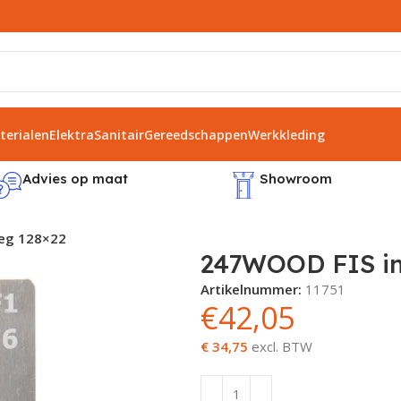
erialen
Elektra
Sanitair
Gereedschappen
Werkkleding
Advies op maat
Showroom
eg 128×22
247WOOD FIS in
Artikelnummer:
11751
€
42,05
€ 34,75
excl. BTW