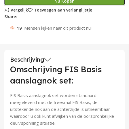
Nu Kopen
Deurknoppen
Installatiebuizen
Smeergereedschap
Bouwradio's
Accu boormachine
Combinat
Boormach
Vergelijk
Toevoegen aan verlanglijstje
Share:
Deurkloppers
Inbouwdozen
Pendrijvers & Drevels
Boormachines
Accu boorhamers
Buigtang
Boorkopp
19
Mensen kijken naar dit product nu!
Deurbellen
Contactstoppen
Bitjes
Boorhamers
Borgveer
Bouwheater
Beitels
Betonmolens
Blindklin
Beschrijving
Batterijen
Wringijzers
Omschrijving FIS Basis
aanslagnok set:
Aardlekbeveiliging
Steenknippers
Aardingsmateriaal
Purpistolen
FIS Basis aanslagnok set worden standaard
meegeleverd met de freesmal FIS Basis, de
Montagegereedschap
uitstekende nok aan de achterzijde is uitneembaar
waardoor u ook kunt afwijken van de oorspronkelijke
Lasgereedschap
deur/sponning situatie.