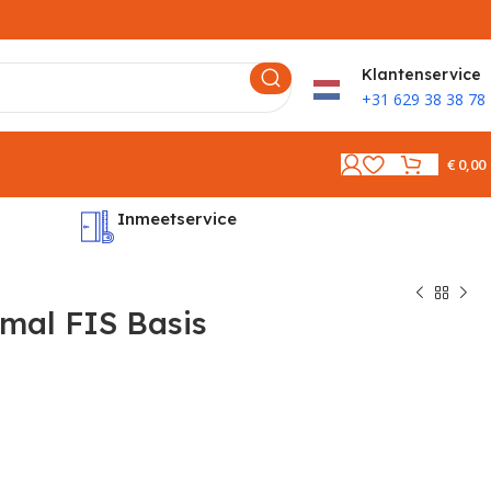
K
lantenservice
+31 629 38 38 78
€
0,00
Inmeetservice
Montages
al FIS Basis