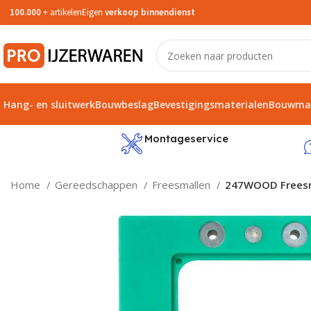
100.000
+ artikelen
Eigen
verkoop binnendienst
Hang- en sluitwerk
Bouwbeslag
Bevestigingsmaterialen
Bouwmat
service
Montageservice
Home
Gereedschappen
Freesmallen
247WOOD Freesma