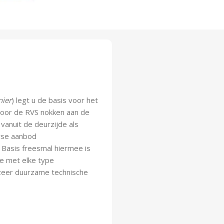
nier
) legt u de basis voor het
 Door de RVS nokken aan de
vanuit de deurzijde als
erse aanbod
IS Basis freesmal hiermee
is
ze met elke type
zeer duurzame technische