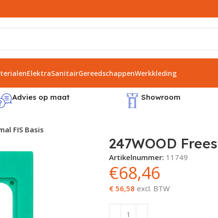
erialen
Elektra
Sanitair
Gereedschappen
Werkkleding
Advies op maat
Showroom
l FIS Basis
247WOOD Freesm
Artikelnummer:
11749
€
68,46
€ 56,58
excl. BTW