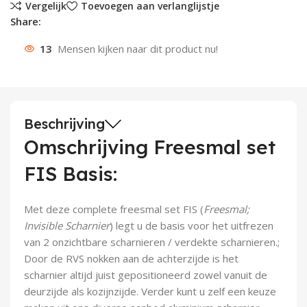
Vergelijk
Toevoegen aan verlanglijstje
Share:
Deurknoppen
Installatiebuizen
Smeergereedschap
Bouwradio's
Accu boormachine
Combinat
Boormach
13
Mensen kijken naar dit product nu!
Deurkloppers
Inbouwdozen
Pendrijvers & Drevels
Boormachines
Accu boorhamers
Buigtang
Boorkopp
Deurbellen
Contactstoppen
Bitjes
Boorhamers
Borgveer
Bouwheater
Beitels
Betonmolens
Blindklin
Beschrijving
Omschrijving Freesmal set
Batterijen
Wringijzers
FIS Basis:
Aardlekbeveiliging
Steenknippers
Met deze complete freesmal set FIS (
Freesmal;
Aardingsmateriaal
Purpistolen
Invisible Scharnier
) legt u de basis voor het uitfrezen
van 2 onzichtbare scharnieren / verdekte scharnieren.;
Montagegereedschap
Door de RVS nokken aan de achterzijde is het
scharnier altijd juist
gepositioneerd zowel vanuit de
Lasgereedschap
deurzijde als kozijnzijde. Verder kunt u zelf een keuze