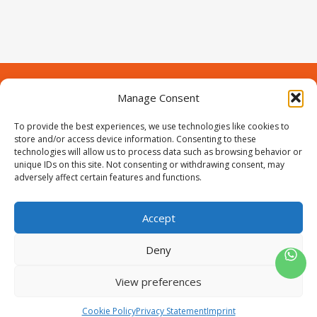
Manage Consent
Contact
Over Prodeuren
Informaties
To provide the best experiences, we use technologies like cookies to
Klantenservice
store and/or access device information. Consenting to these
technologies will allow us to process data such as browsing behavior or
Volg ons
unique IDs on this site. Not consenting or withdrawing consent, may
adversely affect certain features and functions.
Accept
ProIjzerwaren all rights reserved
ProIjzerwaren 2018-2025
Deny
Privacyverklaring
Disclaimer
Algemene voorwaarden
Sitemap
View preferences
0
Cookie Policy
Privacy Statement
Imprint