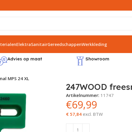
erialen
Elektra
Sanitair
Gereedschappen
Werkkleding
Advies op maat
Showroom
al MPS 24 XL
247WOOD frees
Artikelnummer:
11747
€
69,99
€ 57,84
excl. BTW