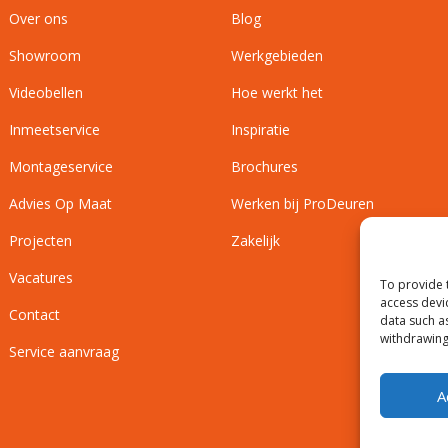
Over ons
Blog
Showroom
Werkgebieden
Videobellen
Hoe werkt het
Inmeetservice
Inspiratie
Montageservice
Brochures
Advies Op Maat
Werken bij ProDeuren
Projecten
Zakelijk
Vacatures
To provide 
access devi
Contact
data such a
withdrawing
Service aanvraag
A