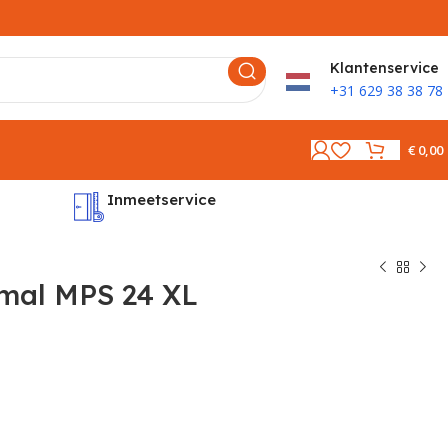
K
lantenservice
+31 629 38 38 78
€
0,00
Inmeetservice
Montages
mal MPS 24 XL