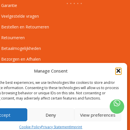
Garantie
Veelgestelde vragen
Bestellen en Retourneren
Retourneren
Betaalmogelijkheden
Bezorgen en Afhalen
Leveringsvoorwaarden
Manage Consent
Montagevoorwaarden
the best experiences, we use technologies like cookies to store and/or
ce information. Consenting to these technologies will allow us to process
Inmeetservice Voorwaarden
s browsing behavior or unique IDs on this site. Not consenting or
 consent, may adversely affect certain features and functions.
Outlet
ccept
Deny
View preferences
Cookie Policy
Privacy Statement
Imprint