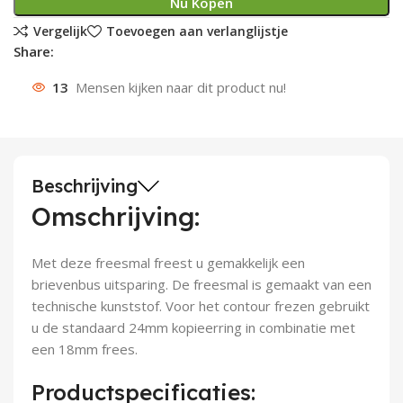
Nu Kopen
Deurknoppen
Installatiebuizen
Smeergereedschap
Bouwradio's
Accu boormachine
Combinat
Boormach
Vergelijk
Toevoegen aan verlanglijstje
Share:
Deurkloppers
Inbouwdozen
Pendrijvers & Drevels
Boormachines
Accu boorhamers
Buigtang
Boorkopp
13
Mensen kijken naar dit product nu!
Deurbellen
Contactstoppen
Bitjes
Boorhamers
Borgveer
Bouwheater
Beitels
Betonmolens
Blindklin
Beschrijving
Batterijen
Wringijzers
Omschrijving:
Aardlekbeveiliging
Steenknippers
Met deze freesmal freest u gemakkelijk een
brievenbus uitsparing. De freesmal is gemaakt van een
Aardingsmateriaal
Purpistolen
technische kunststof. Voor het contour frezen gebruikt
u de standaard 24mm kopieerring in combinatie met
Montagegereedschap
een 18mm frees.
Lasgereedschap
Productspecificaties: