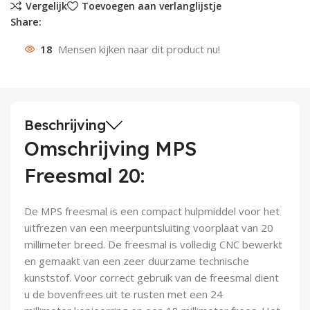
Vergelijk
Toevoegen aan verlanglijstje
Share:
Deurknoppen
Installatiebuizen
Smeergereedschap
Bouwradio's
Accu boormachine
Combinat
Boormach
18
Mensen kijken naar dit product nu!
Deurkloppers
Inbouwdozen
Pendrijvers & Drevels
Boormachines
Accu boorhamers
Buigtang
Boorkopp
Deurbellen
Contactstoppen
Bitjes
Boorhamers
Borgveer
Bouwheater
Beitels
Betonmolens
Blindklin
Beschrijving
Omschrijving MPS
Batterijen
Wringijzers
Freesmal 20:
Aardlekbeveiliging
Steenknippers
De MPS freesmal is een compact hulpmiddel voor het
Aardingsmateriaal
Purpistolen
uitfrezen van een meerpuntsluiting voorplaat van 20
millimeter breed. De freesmal is volledig CNC bewerkt
Montagegereedschap
en gemaakt van een zeer duurzame technische
kunststof. Voor correct gebruik van de freesmal dient
Lasgereedschap
u de bovenfrees uit te rusten met een 24