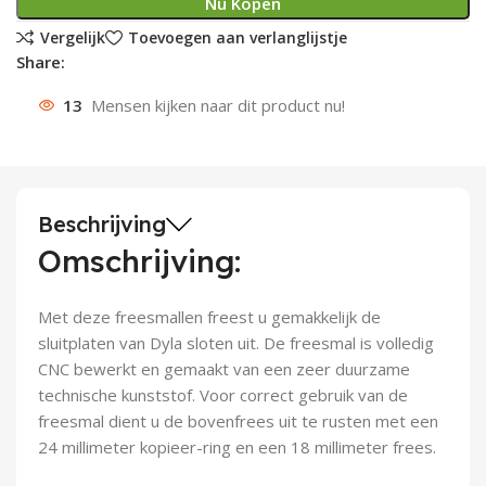
Nu Kopen
Deurknoppen
Installatiebuizen
Smeergereedschap
Bouwradio's
Accu boormachine
Combinat
Boormach
Vergelijk
Toevoegen aan verlanglijstje
Share:
Deurkloppers
Inbouwdozen
Pendrijvers & Drevels
Boormachines
Accu boorhamers
Buigtang
Boorkopp
13
Mensen kijken naar dit product nu!
Deurbellen
Contactstoppen
Bitjes
Boorhamers
Borgveer
Bouwheater
Beitels
Betonmolens
Blindklin
Beschrijving
Batterijen
Wringijzers
Omschrijving:
Aardlekbeveiliging
Steenknippers
Met deze freesmallen freest u gemakkelijk de
sluitplaten van Dyla sloten uit. De freesmal is volledig
Aardingsmateriaal
Purpistolen
CNC bewerkt en gemaakt van een zeer duurzame
technische kunststof. Voor correct gebruik van de
Montagegereedschap
freesmal dient u de bovenfrees uit te rusten met een
24 millimeter kopieer-ring en een 18 millimeter frees.
Lasgereedschap