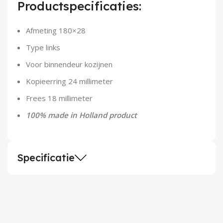
Productspecificaties:
Demontagegereedschap
Afmeting 180×28
Buigveren & trekveren
Type links
Voor binnendeur kozijnen
Kopieerring 24 millimeter
Frees 18 millimeter
100% made in Holland product
Specificatie