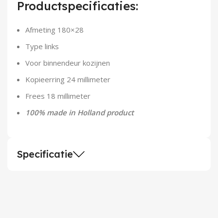
Productspecificaties:
Demontagegereedschap
Afmeting 180×28
Buigveren & trekveren
Type links
Voor binnendeur kozijnen
Kopieerring 24 millimeter
Frees 18 millimeter
100% made in Holland product
Specificatie