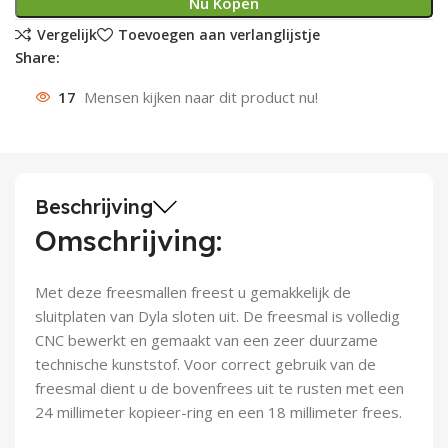
Nu Kopen
Deurknoppen
Installatiebuizen
Smeergereedschap
Bouwradio's
Accu boormachine
Combinat
Boormach
Vergelijk
Toevoegen aan verlanglijstje
Share:
Deurkloppers
Inbouwdozen
Pendrijvers & Drevels
Boormachines
Accu boorhamers
Buigtang
Boorkopp
17
Mensen kijken naar dit product nu!
Deurbellen
Contactstoppen
Bitjes
Boorhamers
Borgveer
Bouwheater
Beitels
Betonmolens
Blindklin
Beschrijving
Batterijen
Wringijzers
Omschrijving:
Aardlekbeveiliging
Steenknippers
Met deze freesmallen freest u gemakkelijk de
sluitplaten van Dyla sloten uit. De freesmal is volledig
Aardingsmateriaal
Purpistolen
CNC bewerkt en gemaakt van een zeer duurzame
technische kunststof. Voor correct gebruik van de
Montagegereedschap
freesmal dient u de bovenfrees uit te rusten met een
24 millimeter kopieer-ring en een 18 millimeter frees.
Lasgereedschap