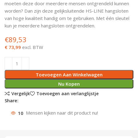
moeten deze door meerdere mensen ontgrendeld kunnen
Deurknoppen
Installatiebuizen
Smeergereedschap
Bouwradio's
Accu boormachine
Combinat
Boormach
worden? Dan zijn deze gelijksluitende HS-LINE hangsloten
van hoge kwaliteit handig om te gebruiken. Met één sleutel
Deurkloppers
Inbouwdozen
Pendrijvers & Drevels
Boormachines
Accu boorhamers
Buigtang
Boorkopp
kun je meerdere hangsloten ontgrendelen.
€
89,53
Deurbellen
Contactstoppen
Bitjes
Boorhamers
Borgveer
€ 73,99
excl. BTW
Bouwheater
Beitels
Betonmolens
Blindklin
Batterijen
Wringijzers
Toevoegen Aan Winkelwagen
Aardlekbeveiliging
Steenknippers
Nu Kopen
Vergelijk
Toevoegen aan verlanglijstje
Aardingsmateriaal
Purpistolen
Share:
10
Mensen kijken naar dit product nu!
Montagegereedschap
Lasgereedschap