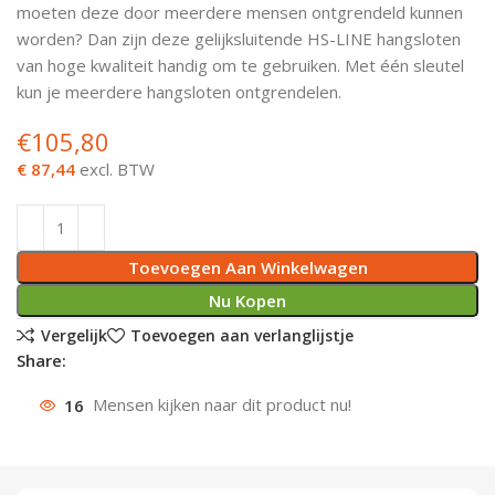
moeten deze door meerdere mensen ontgrendeld kunnen
Deurknoppen
Installatiebuizen
Smeergereedschap
Bouwradio's
Accu boormachine
Combinat
Boormach
worden? Dan zijn deze gelijksluitende HS-LINE hangsloten
van hoge kwaliteit handig om te gebruiken. Met één sleutel
Deurkloppers
Inbouwdozen
Pendrijvers & Drevels
Boormachines
Accu boorhamers
Buigtang
Boorkopp
kun je meerdere hangsloten ontgrendelen.
€
105,80
Deurbellen
Contactstoppen
Bitjes
Boorhamers
Borgveer
€ 87,44
excl. BTW
Bouwheater
Beitels
Betonmolens
Blindklin
Batterijen
Wringijzers
Toevoegen Aan Winkelwagen
Aardlekbeveiliging
Steenknippers
Nu Kopen
Vergelijk
Toevoegen aan verlanglijstje
Aardingsmateriaal
Purpistolen
Share:
16
Mensen kijken naar dit product nu!
Montagegereedschap
Lasgereedschap