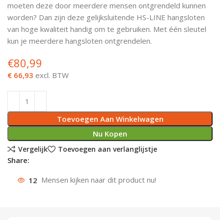
moeten deze door meerdere mensen ontgrendeld kunnen
Deurknoppen
Installatiebuizen
Smeergereedschap
Bouwradio's
Accu boormachine
Combinat
Boormach
worden? Dan zijn deze gelijksluitende HS-LINE hangsloten
van hoge kwaliteit handig om te gebruiken. Met één sleutel
Deurkloppers
Inbouwdozen
Pendrijvers & Drevels
Boormachines
Accu boorhamers
Buigtang
Boorkopp
kun je meerdere hangsloten ontgrendelen.
€
80,99
Deurbellen
Contactstoppen
Bitjes
Boorhamers
Borgveer
€ 66,93
excl. BTW
Bouwheater
Beitels
Betonmolens
Blindklin
Batterijen
Wringijzers
Toevoegen Aan Winkelwagen
Aardlekbeveiliging
Steenknippers
Nu Kopen
Vergelijk
Toevoegen aan verlanglijstje
Aardingsmateriaal
Purpistolen
Share:
12
Mensen kijken naar dit product nu!
Montagegereedschap
Lasgereedschap