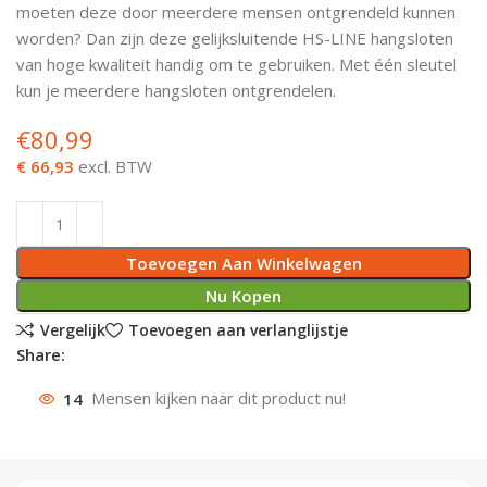
moeten deze door meerdere mensen ontgrendeld kunnen
Deurknoppen
Installatiebuizen
Smeergereedschap
Bouwradio's
Accu boormachine
Combinat
Boormach
worden? Dan zijn deze gelijksluitende HS-LINE hangsloten
van hoge kwaliteit handig om te gebruiken. Met één sleutel
Deurkloppers
Inbouwdozen
Pendrijvers & Drevels
Boormachines
Accu boorhamers
Buigtang
Boorkopp
kun je meerdere hangsloten ontgrendelen.
€
80,99
Deurbellen
Contactstoppen
Bitjes
Boorhamers
Borgveer
€ 66,93
excl. BTW
Bouwheater
Beitels
Betonmolens
Blindklin
Batterijen
Wringijzers
Toevoegen Aan Winkelwagen
Aardlekbeveiliging
Steenknippers
Nu Kopen
Vergelijk
Toevoegen aan verlanglijstje
Aardingsmateriaal
Purpistolen
Share:
14
Mensen kijken naar dit product nu!
Montagegereedschap
Lasgereedschap