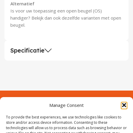
Alternatief
Is voor uw toepassing een open beugel (OS)
handiger? Bekijk dan ook dezelfde varianten met open
beugel.
Specificatie
Manage Consent
Contact
Over Prodeuren
To provide the best experiences, we use technologies like cookies to
Informaties
Klantenservice
store and/or access device information. Consenting to these
technologies will allow us to process data such as browsing behavior or
Volg ons