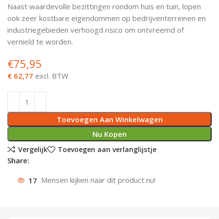
Naast waardevolle bezittingen rondom huis en tuin, lopen
Deurknoppen
Installatiebuizen
Smeergereedschap
Bouwradio's
Accu boormachine
Combinat
Boormach
ook zeer kostbare eigendommen op bedrijventerreinen en
industriegebieden verhoogd risico om ontvreemd of
Deurkloppers
Inbouwdozen
Pendrijvers & Drevels
Boormachines
Accu boorhamers
Buigtang
Boorkopp
vernield te worden.
€
75,95
Deurbellen
Contactstoppen
Bitjes
Boorhamers
Borgveer
€ 62,77
excl. BTW
Bouwheater
Beitels
Betonmolens
Blindklin
Batterijen
Wringijzers
Toevoegen Aan Winkelwagen
Aardlekbeveiliging
Steenknippers
Nu Kopen
Vergelijk
Toevoegen aan verlanglijstje
Aardingsmateriaal
Purpistolen
Share:
Montagegereedschap
17
Mensen kijken naar dit product nu!
Lasgereedschap