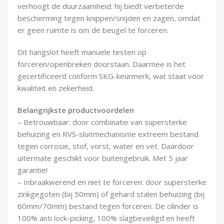
verhoogt de duurzaamheid: hij biedt verbeterde
bescherming tegen knippen/snijden en zagen, omdat
er geen ruimte is om de beugel te forceren.
Dit hangslot heeft manuele testen op
forceren/openbreken doorstaan. Daarmee is het
gecertificeerd conform SKG-keurmerk, wat staat voor
kwaliteit en zekerheid.
Belangrijkste productvoordelen
– Betrouwbaar: door combinatie van supersterke
behuizing en RVS-sluitmechanisme extreem bestand
tegen corrosie, stof, vorst, water en vet. Daardoor
uitermate geschikt voor buitengebruik. Met 5 jaar
garantie!
– Inbraakwerend en niet te forceren: door supersterke
zinkgegoten (bij 50mm) of gehard stalen behuizing (bij
60mm/70mm) bestand tegen forceren. De cilinder is
100% anti lock-picking, 100% slagbeveiligd en heeft