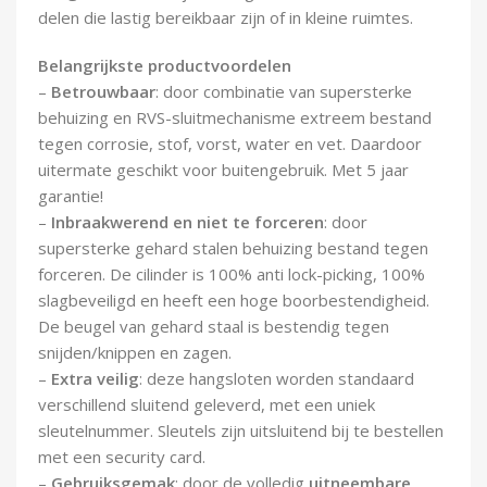
delen die lastig bereikbaar zijn of in kleine ruimtes.
Belangrijkste productvoordelen
–
Betrouwbaar
: door combinatie van supersterke
behuizing en RVS-sluitmechanisme extreem bestand
tegen corrosie, stof, vorst, water en vet. Daardoor
uitermate geschikt voor buitengebruik. Met 5 jaar
garantie!
–
Inbraakwerend en niet te forceren
: door
supersterke gehard stalen behuizing bestand tegen
forceren. De cilinder is 100% anti lock-picking, 100%
slagbeveiligd en heeft een hoge boorbestendigheid.
De beugel van gehard staal is bestendig tegen
snijden/knippen en zagen.
–
Extra veilig
: deze hangsloten worden standaard
verschillend sluitend geleverd, met een uniek
sleutelnummer. Sleutels zijn uitsluitend bij te bestellen
met een security card.
–
Gebruiksgemak
: door de volledig
uitneembare