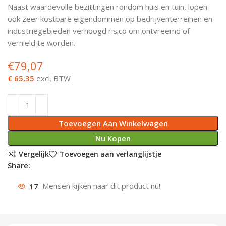
Naast waardevolle bezittingen rondom huis en tuin, lopen
Deurknoppen
Installatiebuizen
Smeergereedschap
Bouwradio's
Accu boormachine
Combinat
Boormach
ook zeer kostbare eigendommen op bedrijventerreinen en
industriegebieden verhoogd risico om ontvreemd of
Deurkloppers
Inbouwdozen
Pendrijvers & Drevels
Boormachines
Accu boorhamers
Buigtang
Boorkopp
vernield te worden.
€
79,07
Deurbellen
Contactstoppen
Bitjes
Boorhamers
Borgveer
€ 65,35
excl. BTW
Bouwheater
Beitels
Betonmolens
Blindklin
Batterijen
Wringijzers
Toevoegen Aan Winkelwagen
Aardlekbeveiliging
Steenknippers
Nu Kopen
Vergelijk
Toevoegen aan verlanglijstje
Aardingsmateriaal
Purpistolen
Share:
Montagegereedschap
17
Mensen kijken naar dit product nu!
Lasgereedschap