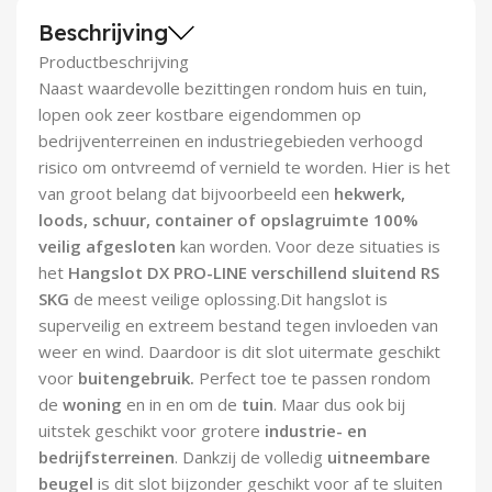
Demontagegereedschap
Beschrijving
Productbeschrijving
Buigveren & trekveren
Naast waardevolle bezittingen rondom huis en tuin,
lopen ook zeer kostbare eigendommen op
bedrijventerreinen en industriegebieden verhoogd
risico om ontvreemd of vernield te worden. Hier is het
van groot belang dat bijvoorbeeld een
hekwerk,
loods, schuur, container of opslagruimte 100%
veilig afgesloten
kan worden. Voor deze situaties is
het
Hangslot DX PRO-LINE verschillend sluitend RS
SKG
de meest veilige oplossing.Dit hangslot is
superveilig en extreem bestand tegen invloeden van
weer en wind. Daardoor is dit slot uitermate geschikt
voor
buitengebruik.
Perfect toe te passen rondom
de
woning
en in en om de
tuin
. Maar dus ook bij
uitstek geschikt voor grotere
industrie- en
bedrijfsterreinen
. Dankzij de volledig
uitneembare
beugel
is dit slot bijzonder geschikt voor af te sluiten