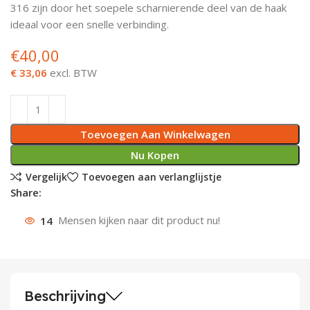
316 zijn door het soepele scharnierende deel van de haak
Deurknoppen
Installatiebuizen
Smeergereedschap
Bouwradio's
Accu boormachine
Combinat
Boormach
ideaal voor een snelle verbinding.
€
40,00
Deurkloppers
Inbouwdozen
Pendrijvers & Drevels
Boormachines
Accu boorhamers
Buigtang
Boorkopp
€ 33,06
excl. BTW
Deurbellen
Contactstoppen
Bitjes
Boorhamers
Borgveer
Bouwheater
Beitels
Betonmolens
Blindklin
Toevoegen Aan Winkelwagen
Batterijen
Wringijzers
Nu Kopen
Vergelijk
Toevoegen aan verlanglijstje
Aardlekbeveiliging
Steenknippers
Share:
14
Mensen kijken naar dit product nu!
Aardingsmateriaal
Purpistolen
Montagegereedschap
Lasgereedschap
Beschrijving