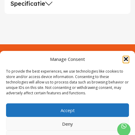
Specificatie
Manage Consent
Contact
Over Prodeuren
To provide the best experiences, we use technologies like cookies to
Informaties
Klantenservice
store and/or access device information. Consenting to these
technologies will allow us to process data such as browsing behavior or
Volg ons
unique IDs on this site. Not consenting or withdrawing consent, may
adversely affect certain features and functions.
Accept
ProIjzerwaren all rights reserved
ProIjzerwaren 2018-2025
Deny
Privacyverklaring
Disclaimer
Algemene voorwaarden
Sitemap