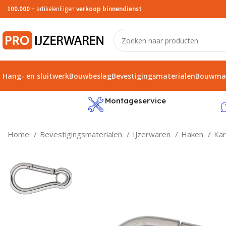
100.000
+ artikelen
Eigen
verkoop binnendienst
Hang- en sluitwerk
Bouwbeslag
Bevestigingsmaterialen
Bouwmat
service
Montageservice
Home
Bevestigingsmaterialen
IJzerwaren
Haken
Kar