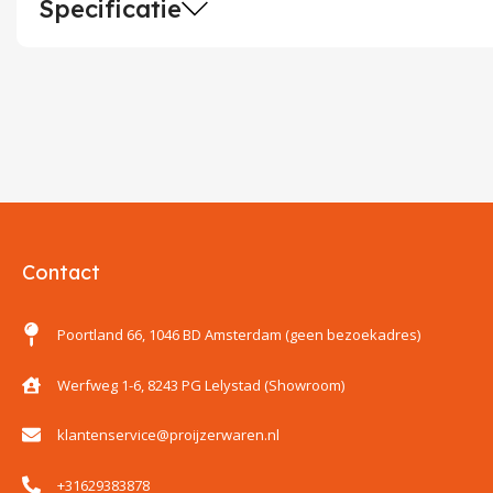
Specificatie
Contact
Poortland 66, 1046 BD Amsterdam (geen bezoekadres)
Werfweg 1-6, 8243 PG Lelystad (Showroom)
klantenservice@proijzerwaren.nl
+31629383878