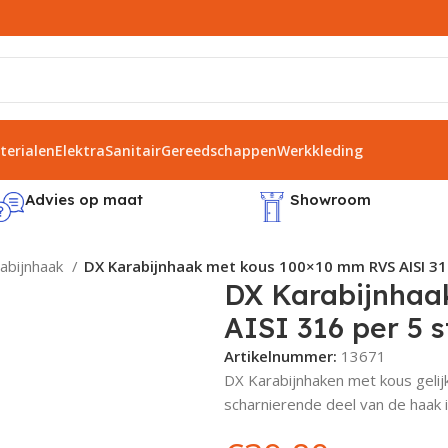
erialen
Elektra
Sanitair
Gereedschappen
Werkkleding
Advies op maat
Showroom
abijnhaak
DX Karabijnhaak met kous 100×10 mm RVS AISI 31
DX Karabijnhaa
AISI 316 per 5 
Artikelnummer:
13671
DX Karabijnhaken met kous gelij
scharnierende deel van de haak i