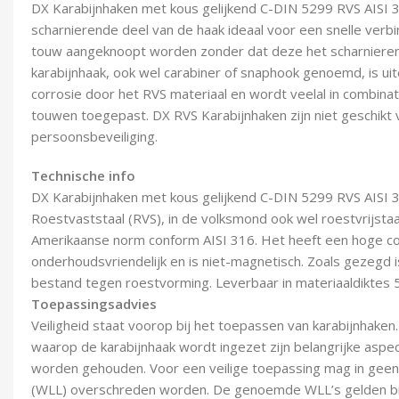
DX Karabijnhaken met kous gelijkend C-DIN 5299 RVS AISI 3
scharnierende deel van de haak ideaal voor een snelle verb
touw aangeknoopt worden zonder dat deze het scharniere
karabijnhaak, ook wel carabiner of snaphook genoemd, is u
corrosie door het RVS materiaal en wordt veelal in combina
touwen toegepast. DX RVS Karabijnhaken zijn niet geschikt 
persoonsbeveiliging.
Technische info
DX Karabijnhaken met kous gelijkend C-DIN 5299 RVS AISI 3
Roestvaststaal (RVS), in de volksmond ook wel roestvrijsta
Amerikaanse norm conform AISI 316. Het heeft een hoge co
onderhoudsvriendelijk en is niet-magnetisch. Zoals gezegd i
bestand tegen roestvorming. Leverbaar in materiaaldiktes 
Toepassingsadvies
Veiligheid staat voorop bij het toepassen van karabijnhaken
waarop de karabijnhaak wordt ingezet zijn belangrijke asp
worden gehouden. Voor een veilige toepassing mag in geen
(WLL) overschreden worden. De genoemde WLL’s gelden bij