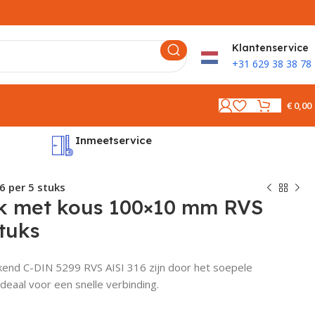
K
lantenservice
+31 629 38 38 78
€
0,00
Inmeetservice
Montages
6 per 5 stuks
k met kous 100×10 mm RVS
stuks
kend C-DIN 5299 RVS AISI 316 zijn door het soepele
deaal voor een snelle verbinding.