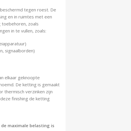
d beschermd tegen roest. De
sing en in ruimtes met een
g toebehoren, zoals
gen in te vullen, zoals:
eiapparatuur)
n, signaalborden)
aan elkaar geknoopte
noemd. De ketting is gemaakt
r thermisch verzinken zijn
eze finishing de ketting
n de maximale belasting is