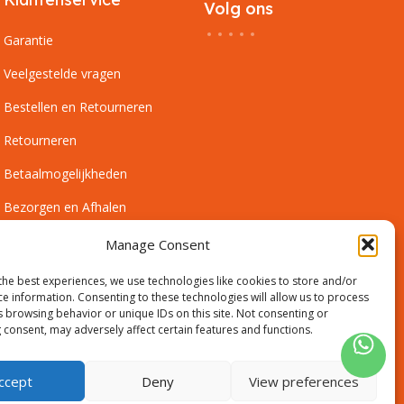
Volg ons
Garantie
Veelgestelde vragen
Bestellen en Retourneren
Retourneren
Betaalmogelijkheden
Bezorgen en Afhalen
Leveringsvoorwaarden
Manage Consent
Montagevoorwaarden
the best experiences, we use technologies like cookies to store and/or
ce information. Consenting to these technologies will allow us to process
Inmeetservice Voorwaarden
s browsing behavior or unique IDs on this site. Not consenting or
 consent, may adversely affect certain features and functions.
Outlet
ccept
Deny
View preferences