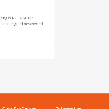
ssing is RVS AISI 316
ng ook zeer goed beschermd
Over ProDeuren
Informaties