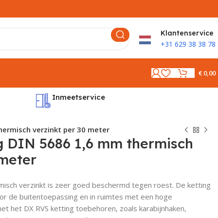
K
lantenservice
+31 629 38 38 78
€
0,00
Inmeetservice
Montages
hermisch verzinkt per 30 meter
g DIN 5686 1,6 mm thermisch
 meter
isch verzinkt is zeer goed beschermd tegen roest. De ketting
oor de buitentoepassing en in ruimtes met een hoge
met het DX RVS ketting toebehoren, zoals karabijnhaken,