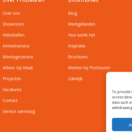
Over ons
Blog
Showroom
Werkgebieden
Videobellen
Hoe werkt het
Inmeetservice
Inspiratie
Montageservice
Brochures
Advies Op Maat
Werken bij ProDeuren
Projecten
Zakelijk
Vacatures
To provide 
access devi
Contact
data such a
withdrawing
Service aanvraag
A