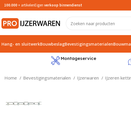
100.000
+ artikelen
Eigen
verkoop binnendienst
Hang- en sluitwerk
Bouwbeslag
Bevestigingsmaterialen
Bouwmat
service
Montageservice
Home
Bevestigingsmaterialen
IJzerwaren
IJzeren kett