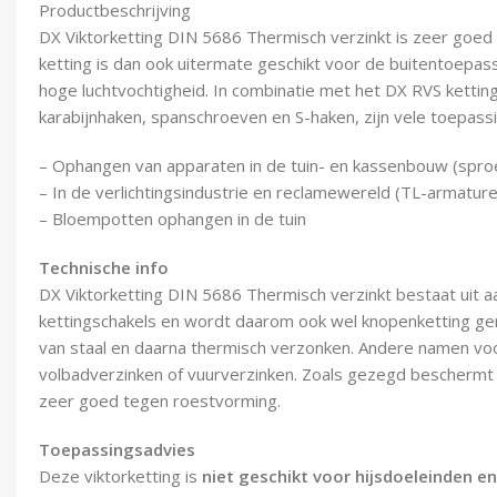
Productbeschrijving
DX Viktorketting DIN 5686 Thermisch verzinkt is zeer goe
ketting is dan ook uitermate geschikt voor de buitentoepas
hoge luchtvochtigheid. In combinatie met het DX RVS kettin
karabijnhaken, spanschroeven en S-haken, zijn vele toepassin
– Ophangen van apparaten in de tuin- en kassenbouw (spro
– In de verlichtingsindustrie en reclamewereld (TL-armature
– Bloempotten ophangen in de tuin
Technische info
DX Viktorketting DIN 5686 Thermisch verzinkt bestaat uit 
kettingschakels en wordt daarom ook wel knopenketting ge
van staal en daarna thermisch verzonken. Andere namen voo
volbadverzinken of vuurverzinken. Zoals gezegd beschermt d
zeer goed tegen roestvorming.
Toepassingsadvies
Deze viktorketting is
niet geschikt voor hijsdoeleinden e