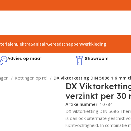
erialen
Elektra
Sanitair
Gereedschappen
Werkkleding
Advies op maat
Showroom
ingen
Kettingen op rol
DX Viktorketting DIN 5686 1,6 mm t
DX Viktorkettin
verzinkt per 30
Artikelnummer:
10784
DX Viktorketting DIN 5686 Therm
is dan ook uitermate geschikt v
luchtvochtigheid. In combinatie 