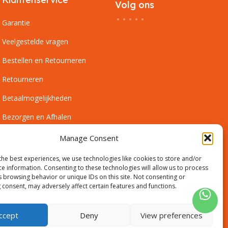
Volg ons
Garantie
Veelgestelde vragen
Bestellen en Retourneren
Retourneren
Betaalmogelijkheden
Bezorgen en Afhalen
Leveringsvoorwaarden
Manage Consent
Montagevoorwaarden
the best experiences, we use technologies like cookies to store and/or
ce information. Consenting to these technologies will allow us to process
Inmeetservice Voorwaarden
s browsing behavior or unique IDs on this site. Not consenting or
 consent, may adversely affect certain features and functions.
Outlet
ccept
Deny
View preferences