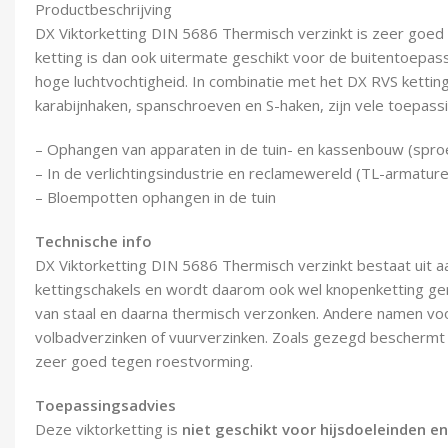
Productbeschrijving
DX Viktorketting DIN 5686 Thermisch verzinkt is zeer goe
ketting is dan ook uitermate geschikt voor de buitentoepas
hoge luchtvochtigheid. In combinatie met het DX RVS kettin
karabijnhaken, spanschroeven en S-haken, zijn vele toepassin
– Ophangen van apparaten in de tuin- en kassenbouw (spro
– In de verlichtingsindustrie en reclamewereld (TL-armature
– Bloempotten ophangen in de tuin
Technische info
DX Viktorketting DIN 5686 Thermisch verzinkt bestaat uit 
kettingschakels en wordt daarom ook wel knopenketting ge
van staal en daarna thermisch verzonken. Andere namen voo
volbadverzinken of vuurverzinken. Zoals gezegd beschermt d
zeer goed tegen roestvorming.
Toepassingsadvies
Deze viktorketting is
niet geschikt voor hijsdoeleinden e