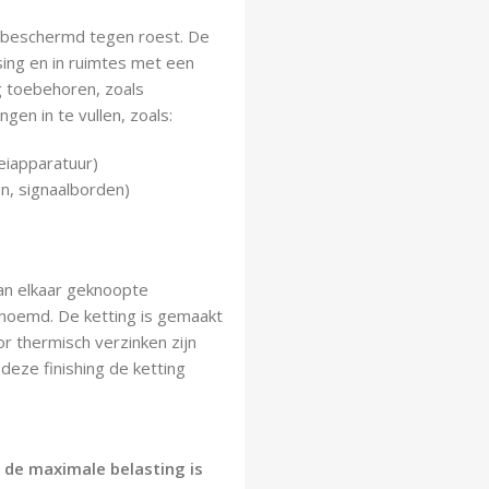
d beschermd tegen roest. De
sing en in ruimtes met een
g toebehoren, zoals
gen in te vullen, zoals:
eiapparatuur)
n, signaalborden)
aan elkaar geknoopte
noemd. De ketting is gemaakt
r thermisch verzinken zijn
eze finishing de ketting
n de maximale belasting is