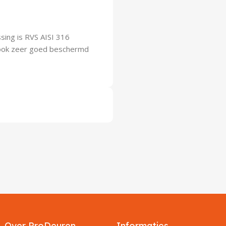
ssing is RVS AISI 316
ng ook zeer goed beschermd
Over ProDeuren
Informaties