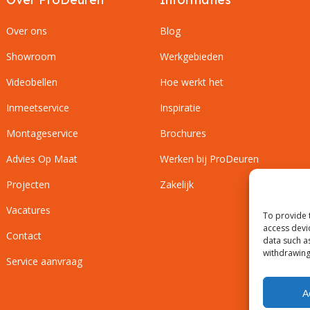
Over ons
Blog
Showroom
Werkgebieden
Videobellen
Hoe werkt het
Inmeetservice
Inspiratie
Montageservice
Brochures
Advies Op Maat
Werken bij ProDeuren
Projecten
Zakelijk
Vacatures
To provide 
access devi
Contact
data such a
withdrawing
Service aanvraag
A