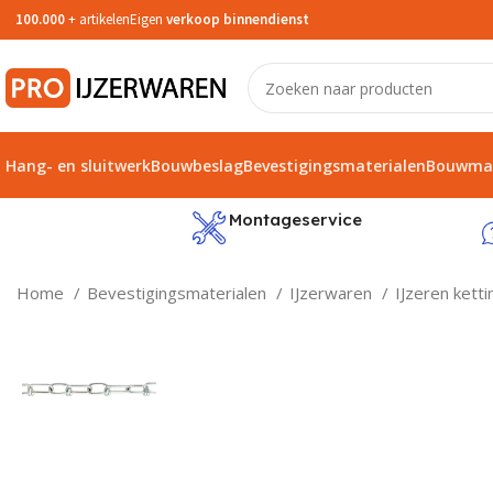
100.000
+ artikelen
Eigen
verkoop binnendienst
Hang- en sluitwerk
Bouwbeslag
Bevestigingsmaterialen
Bouwmat
service
Montageservice
Home
Bevestigingsmaterialen
IJzerwaren
IJzeren kett