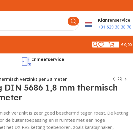
K
lantenservice
+31 629 38 38 78
€
0,00
Inmeetservice
Montages
hermisch verzinkt per 30 meter
g DIN 5686 1,8 mm thermisch
 meter
isch verzinkt is zeer goed beschermd tegen roest. De ketting
oor de buitentoepassing en in ruimtes met een hoge
met het DX RVS ketting toebehoren, zoals karabijnhaken,