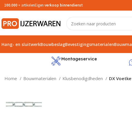
100.000
+ artikelen
Eigen
verkoop binnendienst
Hang- en sluitwerk
Bouwbeslag
Bevestigingsmaterialen
Bouwmat
service
Montageservice
Home
Bouwmaterialen
Klusbenodigdheden
DX Voetke