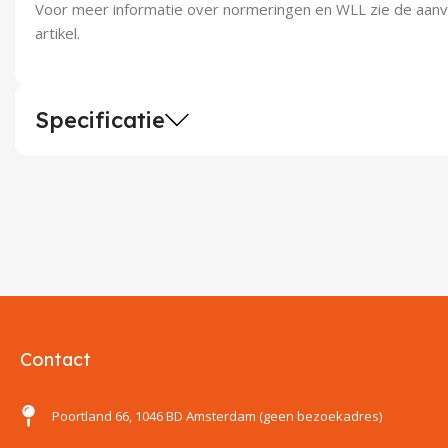
Voor meer informatie over normeringen en WLL zie de aanvul
artikel.
Specificatie
Contact
Poortland 66, 1046 BD Amsterdam (geen bezoekadres)