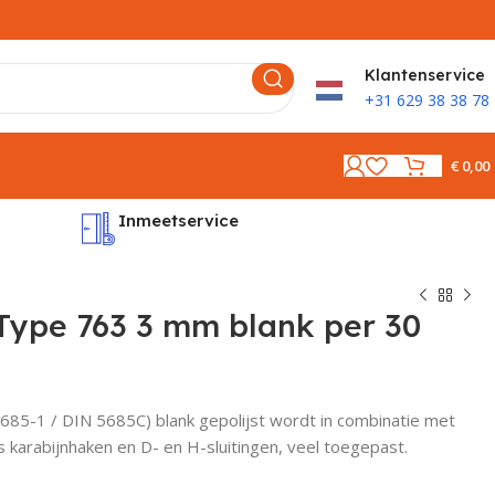
K
lantenservice
+31 629 38 38 78
€
0,00
Inmeetservice
Montages
Type 763 3 mm blank per 30
685-1 / DIN 5685C) blank gepolijst wordt in combinatie met
 karabijnhaken en D- en H-sluitingen, veel toegepast.