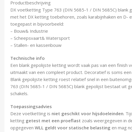
Productbeschrijving
DX voetketting Type 763 (DIN 5685-1 / DIN 5685C) blank ge
met het DX ketting toebehoren, zoals karabijnhaken en D- en
toegepast in bijvoorbeeld:
– Bouw& Industrie
– Scheepsvaart& Watersport
– Stallen- en kassenbouw
Technische info
Een blank gepolijste ketting wordt vaak pas van een finish v
uitmaakt van een compleet product. Decoratief is soms een
Blank gepolijste ketting roest relatief snel in een buiteno
763 (DIN 5685-1 / DIN 5685C) blank gepolijst bestaat uit g
schakels.
Toepassingsadvies
Deze voetketting is
niet geschikt voor hijsdoeleinden
. Ti
ketting
getest met een proeflast
zoals weergegeven in d
opgegeven
WLL geldt voor statische belasting
en mag no