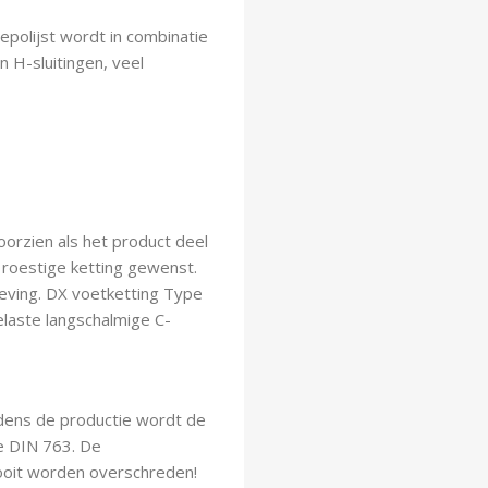
polijst wordt in combinatie
 H-sluitingen, veel
oorzien als het product deel
 roestige ketting gewenst.
mgeving. DX voetketting Type
elaste langschalmige C-
jdens de productie wordt de
e DIN 763. De
oit worden overschreden!