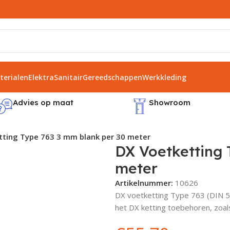
erialen
Elektra
Sanitair
Gereedschappen
Werkkleding
Advies op maat
Showroom
tting Type 763 3 mm blank per 30 meter
DX Voetketting 
meter
Artikelnummer:
10626
DX voetketting Type 763 (DIN 5
het DX ketting toebehoren, zoals