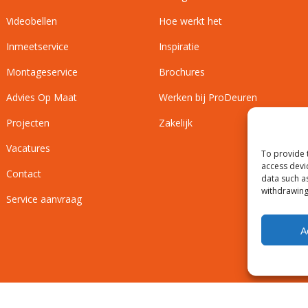
Videobellen
Hoe werkt het
Inmeetservice
Inspiratie
Montageservice
Brochures
Advies Op Maat
Werken bij ProDeuren
Projecten
Zakelijk
Vacatures
To provide 
access devi
Contact
data such a
withdrawing
Service aanvraag
A