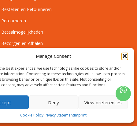
Bestellen en Retourneren
Retourneren
Betaalmogelijkheden
Bezorgen en Afhalen
Leveringsvoorwaarden
Manage Consent
Montagevoorwaarden
the best experiences, we use technologies like cookies to store and/or
ce information. Consenting to these technologies will allow us to process
Inmeetservice Voorwaarden
s browsing behavior or unique IDs on this site. Not consenting or
 consent, may adversely affect certain features and functions.
Outlet
ccept
Deny
View preferences
Cookie Policy
Privacy Statement
Imprint