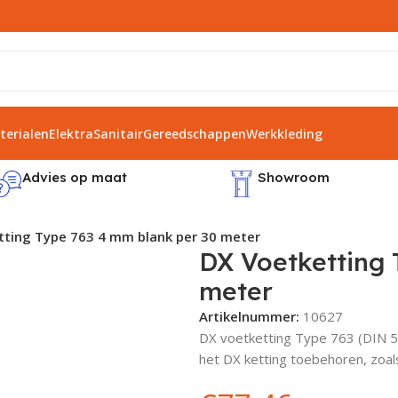
erialen
Elektra
Sanitair
Gereedschappen
Werkkleding
Advies op maat
Showroom
tting Type 763 4 mm blank per 30 meter
DX Voetketting 
meter
Artikelnummer:
10627
DX voetketting Type 763 (DIN 5
het DX ketting toebehoren, zoals