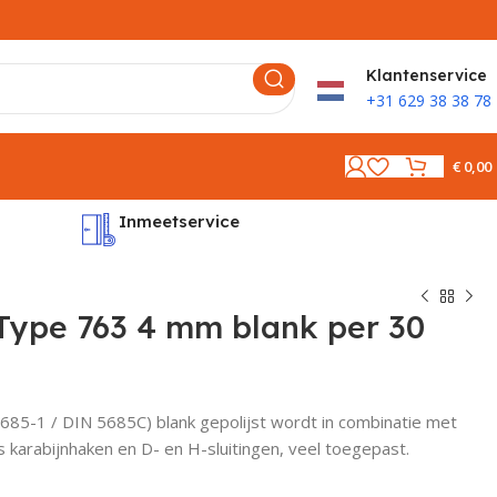
K
lantenservice
+31 629 38 38 78
€
0,00
Inmeetservice
Montages
Type 763 4 mm blank per 30
685-1 / DIN 5685C) blank gepolijst wordt in combinatie met
 karabijnhaken en D- en H-sluitingen, veel toegepast.