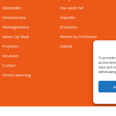
Videobellen
Hoe werkt het
Inmeetservice
Inspiratie
Montageservice
Brochures
Advies Op Maat
Werken bij ProDeuren
Projecten
Zakelijk
Vacatures
To provide 
access devi
Contact
data such a
withdrawing
Service aanvraag
A