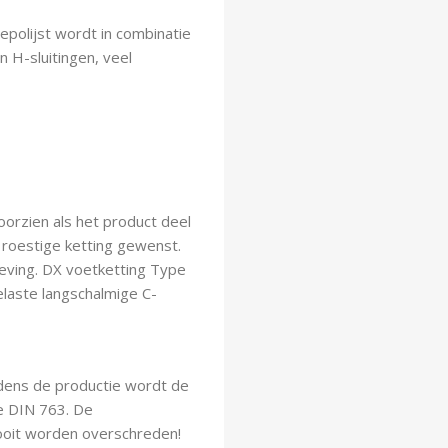
polijst wordt in combinatie
 H-sluitingen, veel
oorzien als het product deel
 roestige ketting gewenst.
mgeving. DX voetketting Type
elaste langschalmige C-
jdens de productie wordt de
e DIN 763. De
oit worden overschreden!