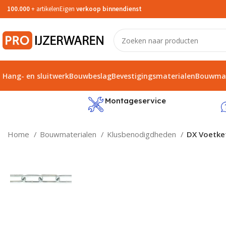
100.000
+ artikelen
Eigen
verkoop binnendienst
Hang- en sluitwerk
Bouwbeslag
Bevestigingsmaterialen
Bouwmat
service
Montageservice
Home
Bouwmaterialen
Klusbenodigdheden
DX Voetke