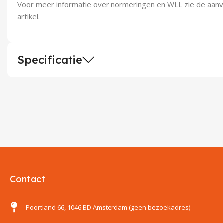
Voor meer informatie over normeringen en WLL zie de aanvul
artikel.
Specificatie
Contact
Poortland 66, 1046 BD Amsterdam (geen bezoekadres)