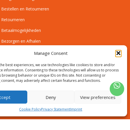
Bestellen en Retourneren
Retourneren
Betaalmogelijkheden
Bezorgen en Afhalen
Leveringsvoorwaarden
Manage Consent
Montagevoorwaarden
the best experiences, we use technologies like cookies to store and/or
ce information. Consenting to these technologies will allow us to process
Inmeetservice Voorwaarden
s browsing behavior or unique IDs on this site. Not consenting or
 consent, may adversely affect certain features and functions.
Outlet
ccept
Deny
View preferences
Cookie Policy
Privacy Statement
Imprint