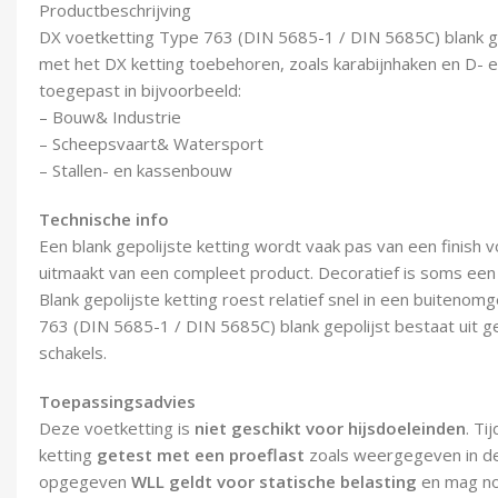
Productbeschrijving
DX voetketting Type 763 (DIN 5685-1 / DIN 5685C) blank ge
met het DX ketting toebehoren, zoals karabijnhaken en D- en
toegepast in bijvoorbeeld:
– Bouw& Industrie
– Scheepsvaart& Watersport
– Stallen- en kassenbouw
Technische info
Een blank gepolijste ketting wordt vaak pas van een finish v
uitmaakt van een compleet product. Decoratief is soms een
Blank gepolijste ketting roest relatief snel in een buiteno
763 (DIN 5685-1 / DIN 5685C) blank gepolijst bestaat uit g
schakels.
Toepassingsadvies
Deze voetketting is
niet geschikt voor hijsdoeleinden
. Ti
ketting
getest met een proeflast
zoals weergegeven in d
opgegeven
WLL geldt voor statische belasting
en mag no