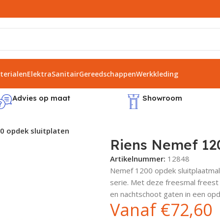
erialen
Elektra
Sanitair
Gereedschappen
Werkkleding
Advies op maat
Showroom
0 opdek sluitplaten
Riens Nemef 120
Artikelnummer:
12848
Nemef 1200 opdek sluitplaatmal
serie. Met deze freesmal freest 
en nachtschoot gaten in een opd
Vanaf
€
72,60