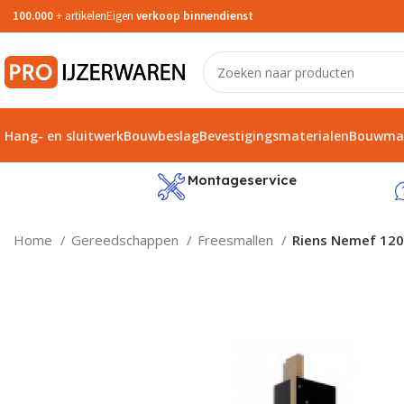
100.000
+ artikelen
Eigen
verkoop binnendienst
Hang- en sluitwerk
Bouwbeslag
Bevestigingsmaterialen
Bouwmat
service
Montageservice
Home
Gereedschappen
Freesmallen
Riens Nemef 120