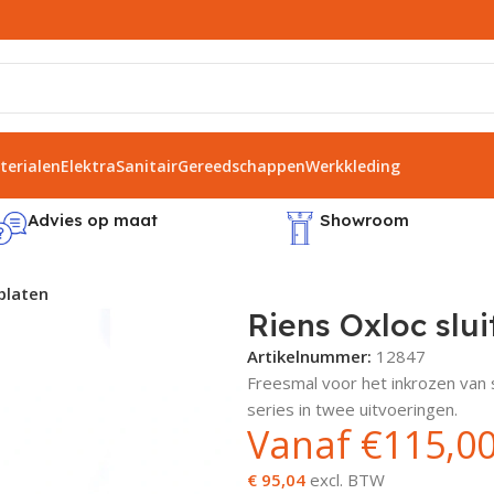
erialen
Elektra
Sanitair
Gereedschappen
Werkkleding
Advies op maat
Showroom
tplaten
Riens Oxloc slui
Artikelnummer:
12847
Freesmal voor het inkrozen van 
series in twee uitvoeringen.
Vanaf
€
115,0
€ 95,04
excl. BTW