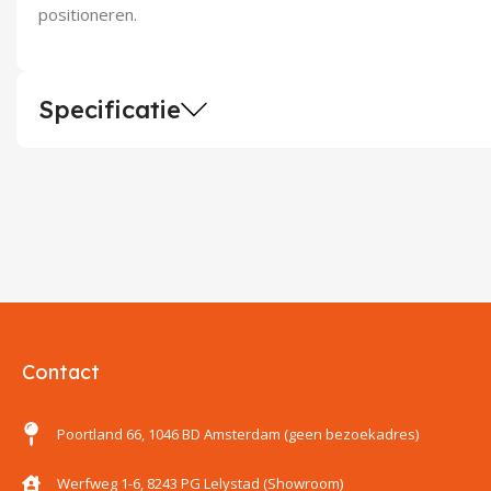
positioneren.
Specificatie
Contact
Poortland 66, 1046 BD Amsterdam (geen bezoekadres)
Werfweg 1-6, 8243 PG Lelystad (Showroom)