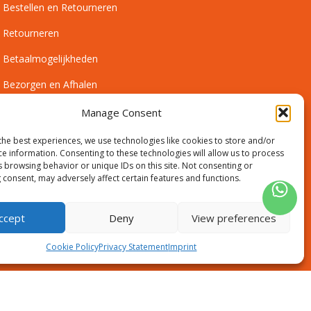
Bestellen en Retourneren
Retourneren
Betaalmogelijkheden
Bezorgen en Afhalen
Leveringsvoorwaarden
Manage Consent
Montagevoorwaarden
the best experiences, we use technologies like cookies to store and/or
ce information. Consenting to these technologies will allow us to process
Inmeetservice Voorwaarden
s browsing behavior or unique IDs on this site. Not consenting or
 consent, may adversely affect certain features and functions.
Outlet
ccept
Deny
View preferences
Cookie Policy
Privacy Statement
Imprint
Disclaimer
Algemene voorwaarden
Sitemap