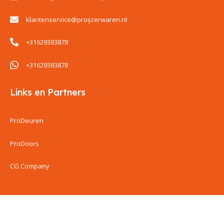
klantenservice@proijzerwaren.nl
+31629383878
+31629383878
Links en Partners
ProDeuren
ProDoors
CG Company
ProIjzerwaren all rights reserved
ProIjzerwaren 2018-2025