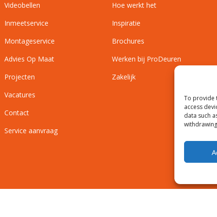
Videobellen
Hoe werkt het
Inmeetservice
Inspiratie
Montageservice
Brochures
Advies Op Maat
Werken bij ProDeuren
Projecten
Zakelijk
Vacatures
To provide 
access devi
Contact
data such a
withdrawing
Service aanvraag
A
Privacyverklaring