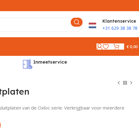
K
lantenservice
+31 629 38 38 78
€
0,00
Inmeetservice
Montages
tplaten
sluitplaten van de Oxloc serie. Verkrijgbaar voor meerdere
0